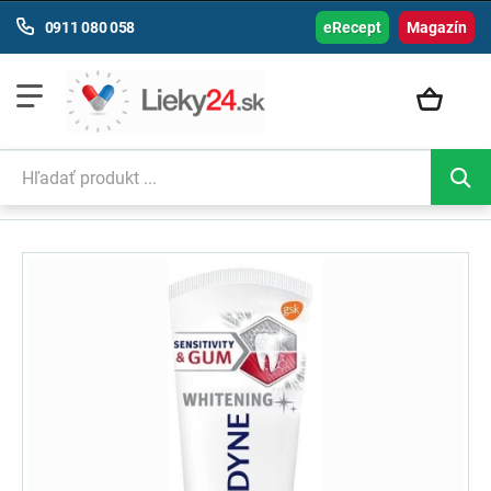
0911 080 058
eRecept
Magazín