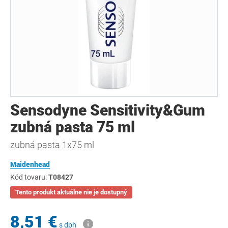
Sensodyne Sensitivity&Gum
zubná pasta 75 ml
zubná pasta 1x75 ml
Maidenhead
Kód tovaru:
T08427
Tento produkt aktuálne nie je dostupný
8,51 €
s dph