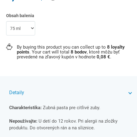
Obsah balenia
By buying this product you can collect up to
8
loyalty
points
. Your cart will total
8
bodov
, ktoré môžu byť
prevedené na zľavový kupón v hodnote
0,08 €
.
Detaily
Charakteristika:
Zubná pasta pre citlivé zuby.
Nepoužívajte:
U detí do 12 rokov. Pri alergii na zložky
produktu. Do otvorených rán a na sliznice.