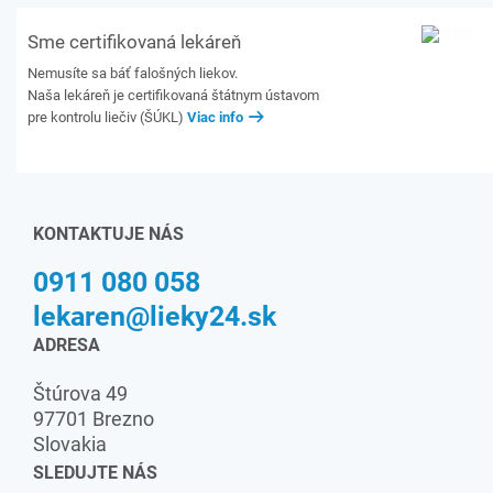
Sme certifikovaná lekáreň
Nemusíte sa báť falošných liekov.
Naša lekáreň je certifikovaná štátnym ústavom
pre kontrolu liečiv (ŠÚKL)
Viac info
KONTAKTUJE NÁS
0911 080 058
lekaren@lieky24.sk
ADRESA
Štúrova 49
97701 Brezno
Slovakia
SLEDUJTE NÁS