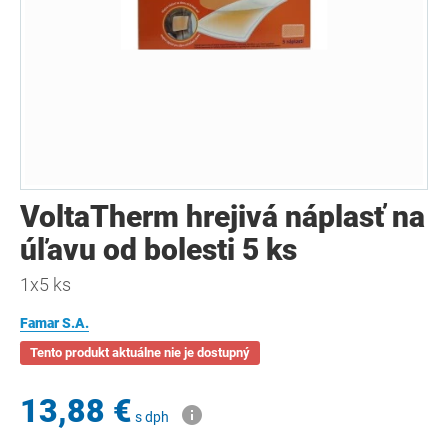
VoltaTherm hrejivá náplasť na
úľavu od bolesti 5 ks
1x5 ks
Famar S.A.
Tento produkt aktuálne nie je dostupný
13,88 €
s dph