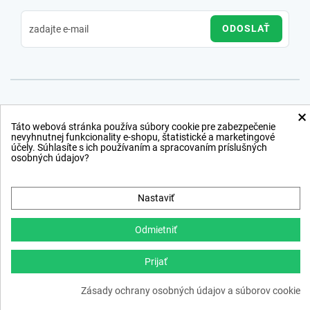
ODOSLAŤ
×
Táto webová stránka používa súbory cookie pre zabezpečenie
nevyhnutnej funkcionality e-shopu, štatistické a marketingové
účely. Súhlasíte s ich používaním a spracovaním príslušných
osobných údajov?
Nastaviť
Odmietniť
Prijať
Copyright © 2012 − 2026
Zásady ochrany osobných údajov a súborov cookie
webdesign
,
ppc
›
netsuccess.sk