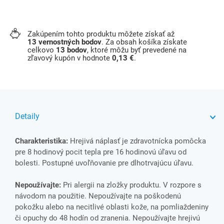
Zakúpením tohto produktu môžete získať až
13
vernostných bodov
. Za obsah košíka získate
celkovo
13
bodov
, ktoré môžu byť prevedené na
zľavový kupón v hodnote
0,13 €
.
Detaily
Charakteristika:
Hrejivá náplasť je zdravotnícka pomôcka
pre 8 hodinový pocit tepla pre 16 hodinovú úľavu od
bolesti. Postupné uvoľňovanie pre dlhotrvajúcu úľavu.
Nepoužívajte:
Pri alergii na zložky produktu. V rozpore s
návodom na použitie. Nepoužívajte na poškodenú
pokožku alebo na necitlivé oblasti kože, na pomliaždeniny
či opuchy do 48 hodín od zranenia. Nepoužívajte hrejivú