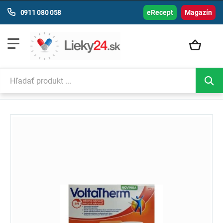
0911 080 058
eRecept
Magazín