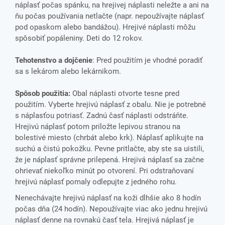
náplasť počas spánku, na hrejivej náplasti neležte a ani na
ňu počas používania netlačte (napr. nepoužívajte náplasť
pod opaskom alebo bandážou). Hrejivé náplasti môžu
spôsobiť popáleniny. Deti do 12 rokov.
Tehotenstvo a dojčenie
: Pred použitím je vhodné poradiť
sa s lekárom alebo lekárnikom.
Spôsob použitia:
Obal náplasti otvorte tesne pred
použitím. Vyberte hrejivú náplasť z obalu. Nie je potrebné
s náplasťou potriasť. Zadnú časť náplasti odstráňte.
Hrejivú náplasť potom priložte lepivou stranou na
bolestivé miesto (chrbát alebo krk). Náplasť aplikujte na
suchú a čistú pokožku. Pevne pritlačte, aby ste sa uistili,
že je náplasť správne prilepená. Hrejivá náplasť sa začne
ohrievať niekoľko minút po otvorení. Pri odstraňovaní
hrejivú náplasť pomaly odlepujte z jedného rohu.
Nenechávajte hrejivú náplasť na koži dlhšie ako 8 hodín
počas dňa (24 hodín). Nepoužívajte viac ako jednu hrejivú
náplasť denne na rovnakú časť tela. Hrejivá náplasť je