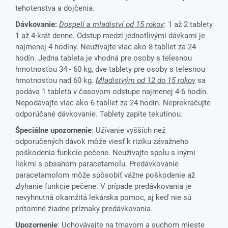
tehotenstva a dojčenia.
Dávkovanie:
Dospelí a mladiství od 15 rokov
: 1 až 2 tablety
1 až 4-krát denne. Odstup medzi jednotlivými dávkami je
najmenej 4 hodiny. Neužívajte viac ako 8 tabliet za 24
hodín. Jedna tableta je vhodná pre osoby s telesnou
hmotnosťou 34 - 60 kg, dve tablety pre osoby s telesnou
hmotnosťou nad 60 kg.
Mladistvým od 12 do 15 rokov
sa
podáva 1 tableta v časovom odstupe najmenej 4-6 hodín.
Nepodávajte viac ako 6 tabliet za 24 hodín. Neprekračujte
odporúčané dávkovanie. Tablety zapite tekutinou.
Špeciálne upozornenie
: Užívanie vyšších než
odporučených dávok môže viesť k riziku závažneho
poškodenia funkcie pečene. Neužívajte spolu s inými
liekmi s obsahom paracetamolu. Predávkovanie
paracetamolom môže spôsobiť vážne poškodenie až
zlyhanie funkcie pečene. V prípade predávkovania je
nevyhnutná okamžitá lekárska pomoc, aj keď nie sú
prítomné žiadne príznaky predávkovania.
Upozornenie
: Uchovávajte na tmavom a suchom mieste