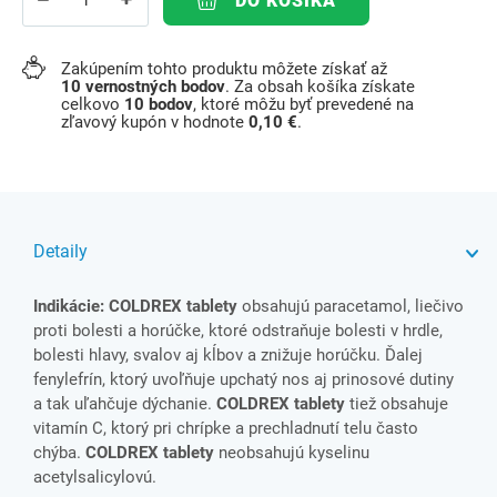
DO KOŠÍKA
Zakúpením tohto produktu môžete získať až
10
vernostných bodov
. Za obsah košíka získate
celkovo
10
bodov
, ktoré môžu byť prevedené na
zľavový kupón v hodnote
0,10 €
.
Detaily
Indikácie:
COLDREX tablety
obsahujú paracetamol, liečivo
proti bolesti a horúčke, ktoré odstraňuje bolesti v hrdle,
bolesti hlavy, svalov aj kĺbov a znižuje horúčku. Ďalej
fenylefrín, ktorý uvoľňuje upchatý nos aj prinosové dutiny
a tak uľahčuje dýchanie.
COLDREX tablety
tiež obsahuje
vitamín C, ktorý pri chrípke a prechladnutí telu často
chýba.
COLDREX tablety
neobsahujú kyselinu
acetylsalicylovú.