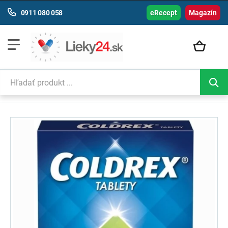
0911 080 058
eRecept
Magazín