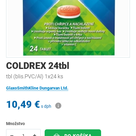
COLDREX 24tbl
tbl (blis.PVC/Al) 1x24 ks
GlaxoSmithKline Dungarvan Ltd.
10,49 €
s dph
Množstvo