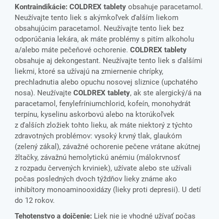
Kontraindikácie:
COLDREX tablety
obsahuje paracetamol.
Neužívajte tento liek s akýmkoľvek ďalším liekom
obsahujúcim paracetamol. Neužívajte tento liek bez
odporúčania lekára, ak máte problémy s pitím alkoholu
a/alebo máte pečeňové ochorenie.
COLDREX tablety
obsahuje aj dekongestant. Neužívajte tento liek s ďalšími
liekmi, ktoré sa užívajú na zmiernenie chrípky,
prechladnutia alebo opuchu nosovej sliznice (upchatého
nosa). Neužívajte
COLDREX tablety
, ak ste alergický/á na
paracetamol, fenylefríniumchlorid, kofeín, monohydrát
terpínu, kyselinu askorbovú alebo na ktorúkoľvek
z ďalších zložiek tohto lieku, ak máte niektorý z týchto
zdravotných problémov: vysoký krvný tlak, glaukóm
(zelený zákal), závažné ochorenie pečene vrátane akútnej
žltačky, závažnú hemolytickú anémiu (málokrvnosť
z rozpadu červených krviniek), užívate alebo ste užívali
počas posledných dvoch týždňov lieky známe ako
inhibítory monoaminooxidázy (lieky proti depresii). U detí
do 12 rokov.
Tehotenstvo a dojčenie:
Liek nie je vhodné užívať počas