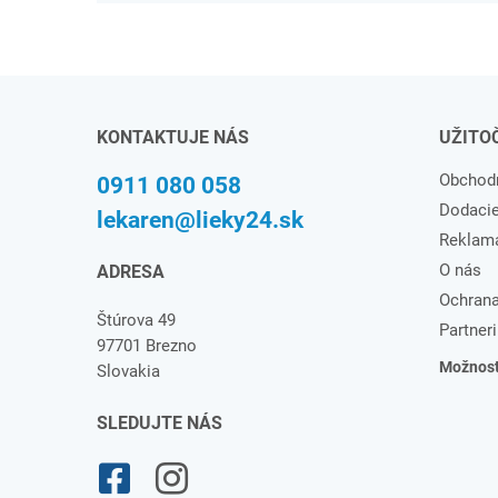
KONTAKTUJE NÁS
UŽITO
Obchod
0911 080 058
Dodaci
lekaren@lieky24.sk
Reklam
O nás
ADRESA
Ochrana
Štúrova 49
Partneri
97701 Brezno
Možnosti
Slovakia
SLEDUJTE NÁS