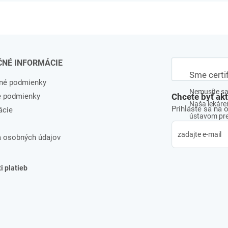
ČNÉ INFORMÁCIE
Sme certi
né podmienky
Nemusíte sa 
e podmienky
Chcete byť ak
Naša lekáreň
Prihláste sa na 
ácie
ústavom pre 
 osobných údajov
 platieb