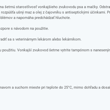
ý na šetrnú starostlivosť vonkajšieho zvukovodu psa a mačky. Odstr
rozpúšťa ušný maz a olej z čajovníku s antiseptickými účinkami. P
 problémov a napomáha predchádzať hluchote.
rozpore s návodom na použitie.
adiť sa s veterinárnym lekárom alebo lekárnikom.
u použitiu. Vonkajší zvukovod šetrne vytrite tampónom s nanesen
tmavom a suchom mieste pri teplote do 25°C, mimo dohľadu a dosah