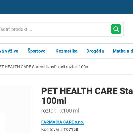
vá výživa
Športovci
Kozmetika
Drogéria
Matka a d
ET HEALTH CARE Starostlivosť o uši roztok 100ml
PET HEALTH CARE Staro
100ml
roztok 1x100 ml
FARMACIA CARE s.r.o.
Kód tovaru:
T07158