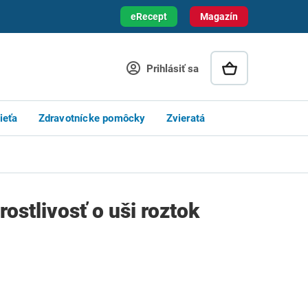
eRecept
Magazín
Prihlásiť sa
ieťa
Zdravotnícke pomôcky
Zvieratá
stlivosť o uši roztok