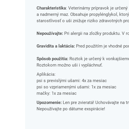
Charakteristika
: Veterinárny prípravok je určen
a nadmerný maz. Obsahuje propylénglykol, ktorý 
starostlivosť o uši znižuje riziko zdravotných
Nepoužívajte:
Pri alergii na zložky produktu. V 
Gravidita a laktácia:
Pred použitím je vhodné por
Spôsob použitia:
Roztok je určený k vonkajšiem
Roztokom možno uši i vypláchnuť.
Aplikácia:
psi s previslými ušami: 4x za mesiac
psi so vzpriamenými ušami: 1x za mesiac
mačky: 1x za mesiac
Upozornenie:
Len pre zvieratá! Uchovávajte na 
Nepoužívajte po dátume exspirácie!