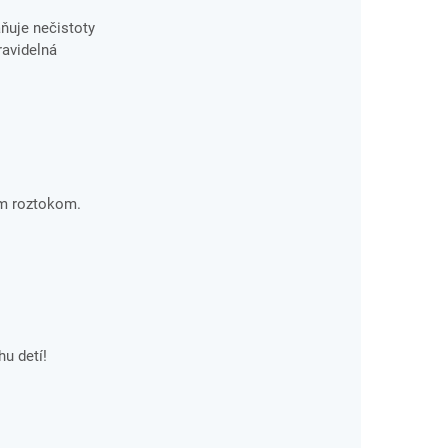
aňuje nečistoty
ravidelná
ým roztokom.
u detí!