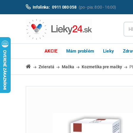
Infolinka:
0911 080 058
(po - pia: 8:00 - 16:00)
AKCIE
Mám problém
Lieky
Zdra
Zvieratá
Mačka
Kozmetika pre mačky
P