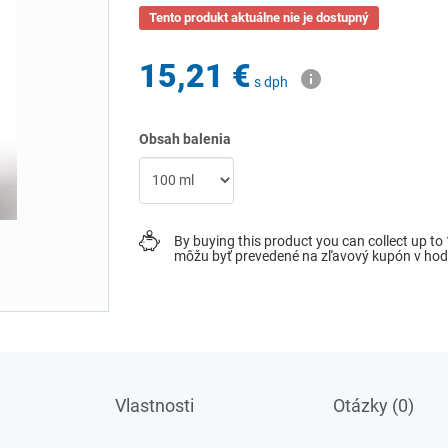
Tento produkt aktuálne nie je dostupný
15,21 €
s dph
Obsah balenia
By buying this product you can collect up to
môžu byť prevedené na zľavový kupón v ho
Vlastnosti
Otázky (0)