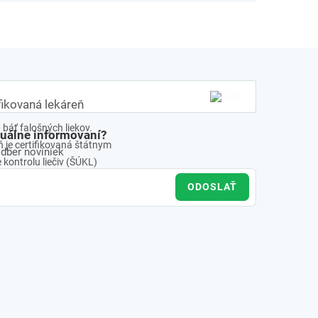
fikovaná lekáreň
báť falošných liekov.
tuálne informovaní?
 je certifikovaná štátnym
odber noviniek
kontrolu liečiv (ŠÚKL)
ODOSLAŤ