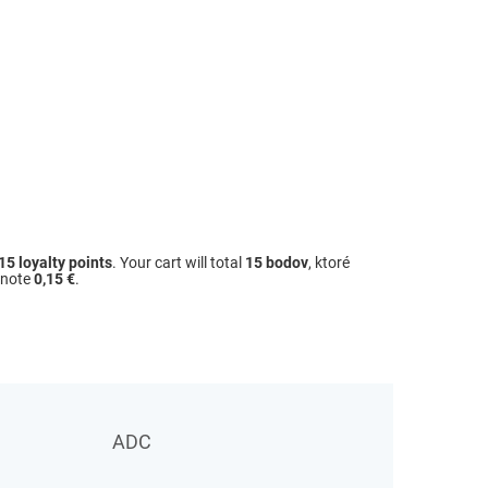
15
loyalty points
. Your cart will total
15
bodov
, ktoré
dnote
0,15 €
.
ADC