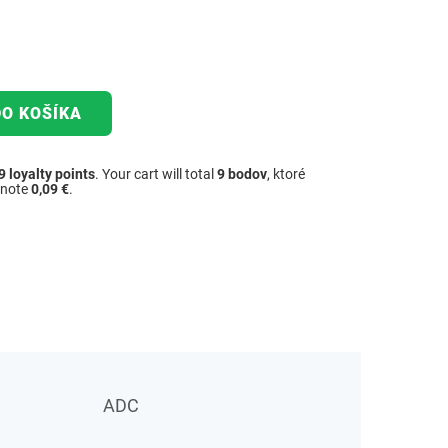
DO KOŠÍKA
9
loyalty points
. Your cart will total
9
bodov
, ktoré
dnote
0,09 €
.
ADC