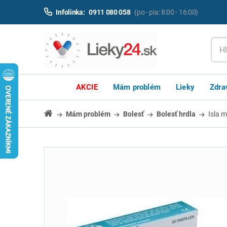
Infolinka:
0911 080 058
(po - pia: 8:00 - 16:00)
AKCIE
Mám problém
Lieky
Zdra
Mám problém
Bolesť
Bolesť hrdla
Isla m