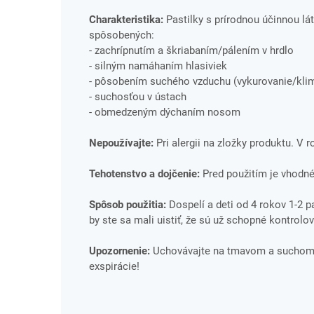
Charakteristika:
Pastilky s prírodnou účinnou lát
spôsobených:
- zachrípnutím a škriabaním/pálením v hrdlo
- silným namáhaním hlasiviek
- pôsobením suchého vzduchu (vykurovanie/klim
- suchosťou v ústach
- obmedzeným dýchaním nosom
Nepoužívajte:
Pri alergii na zložky produktu. V 
Tehotenstvo a dojčenie:
Pred použitím je vhodné
Spôsob použitia:
Dospelí a deti od 4 rokov 1-2 p
by ste sa mali uistiť, že sú už schopné kontrolo
Upozornenie:
Uchovávajte na tmavom a suchom m
exspirácie!