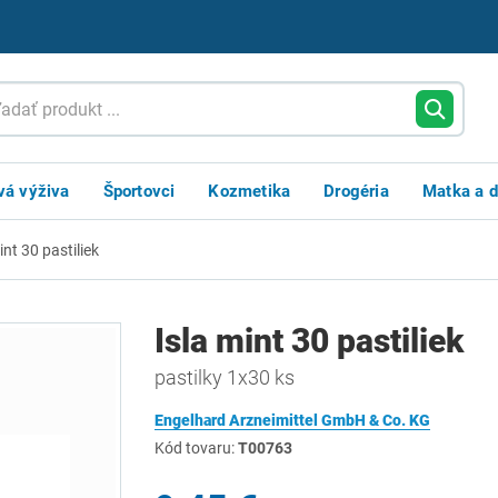
vá výživa
Športovci
Kozmetika
Drogéria
Matka a d
int 30 pastiliek
Isla mint 30 pastiliek
pastilky 1x30 ks
Engelhard Arzneimittel GmbH & Co. KG
Kód tovaru:
T00763