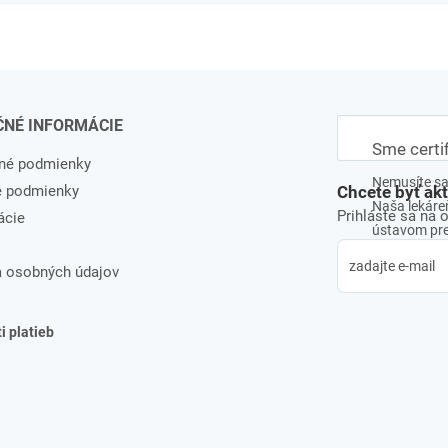
ČNÉ INFORMÁCIE
Sme certi
né podmienky
Nemusíte sa 
e podmienky
Chcete byť ak
Naša lekáreň
Prihláste sa na 
ácie
ústavom pre 
 osobných údajov
 platieb