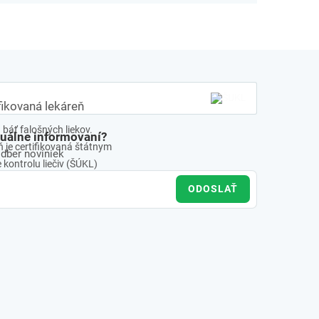
fikovaná lekáreň
báť falošných liekov.
tuálne informovaní?
 je certifikovaná štátnym
odber noviniek
kontrolu liečiv (ŠÚKL)
ODOSLAŤ