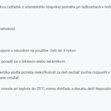
kou (výťažok z islandského lišajníka) pomáha pri ťažkostiach v hrd
atizácie)
rozpore s návodom na použitie. Deti do 3 rokov.
 poradiť sa s lekárom alebo lekárnikom.
astilky podľa potreby niekoľkokrát za deň nechať zvoľna rozpustiť v 
vane cmúľať.
ieste pri teplote do 25°C, mimo dohľadu a dosahu detí! Nepoužív