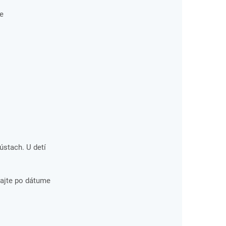
le
ústach. U detí
ajte po dátume