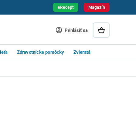
eRecept
Magazín
Prihlásiť sa
ieťa
Zdravotnícke pomôcky
Zvieratá