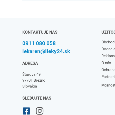
KONTAKTUJE NÁS
UŽITO
Obchod
0911 080 058
Dodaci
lekaren@lieky24.sk
Reklam
O nás
ADRESA
Ochrana
Štúrova 49
Partneri
97701 Brezno
Možnosti
Slovakia
SLEDUJTE NÁS