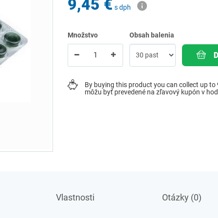
9,45 €
s dph
Množstvo
Obsah balenia
By buying this product you can collect up to
môžu byť prevedené na zľavový kupón v ho
Vlastnosti
Otázky (0)