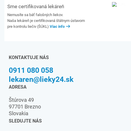
Sme certifikovaná lekáreň
Nemusíte sa báť falošných liekov.
Naša lekáreň je certifikovaná štátnym ústavom
pre kontrolu liečiv (ŠÚKL)
Viac info
KONTAKTUJE NÁS
0911 080 058
lekaren@lieky24.sk
ADRESA
Štúrova 49
97701 Brezno
Slovakia
SLEDUJTE NÁS