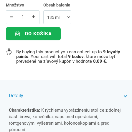
Množstvo
Obsah balenia
DO KOŠÍKA
By buying this product you can collect up to
9
loyalty
points
. Your cart will total
9
bodov
, ktoré môžu byť
prevedené na zľavový kupón v hodnote
0,09 €
.
Detaily
Charakteristika:
K rýchlemu vyprázdneniu stolice z dolnej
časti čreva, konečníka, napr. pred operáciami,
röntgenovými vyšetreniami, kolonoskopiami a pred
pôrodmi.