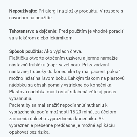
Nepoužívajte:
Pri alergii na zložky produktu. V rozpore s
návodom na použitie.
Tehotenstvo a dojčenie:
Pred použitím je vhodné poradiť
sa s lekárom alebo lekárnikom.
Spôsob použitia:
Ako výplach čreva.
Fľaštičku otvorte otočením uzáveru a jemne namažte
nástavnú trubičku (napr. vazelínou). Pri zavádzaní
nástavnej trubičky do konečníka by mal pacient pokiaľ
možno ležať na ľavom boku. Ľahkým tlakom na plastovú
nádobku sa obsah pomaly vstriekne do konečníka.
Plastová nádobka musí ostať stlačená ešte aj počas
vytiahnutia.
Pacient by sa mal snažiť nepodľahnúť nutkaniu k
vyprázdneniu podľa možnosti 15-20 minút za účelom
zaručenia úplného vyprázdnenia konečníka. Ak
vypráznenie prebehne predčasne je možné aplikáciu
opakovať bez rizika.