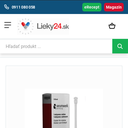
0911 080 058
eRecept
Magazín