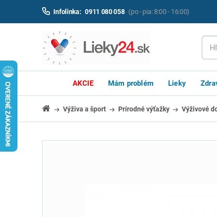
Infolinka:
0911 080 058
(po - pia: 8:00 - 16:00)
AKCIE
Mám problém
Lieky
Zdra
Výživa a šport
Prírodné výťažky
Výživové d