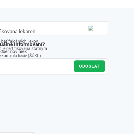
fikovaná lekáreň
báť falošných liekov.
tuálne informovaní?
 je certifikovaná štátnym
odber noviniek
kontrolu liečiv (ŠÚKL)
ODOSLAŤ