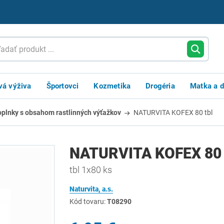
vá výživa
Športovci
Kozmetika
Drogéria
Matka a d
oplnky s obsahom rastlinných výťažkov
NATURVITA KOFEX 80 tbl
NATURVITA KOFEX 80 
tbl 1x80 ks
Naturvita, a.s.
Kód tovaru:
T08290