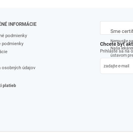
ČNÉ INFORMÁCIE
Sme certi
né podmienky
Nemusíte sa 
e podmienky
Chcete byť ak
Naša lekáreň
Prihláste sa na 
ácie
ústavom pre 
 osobných údajov
 platieb