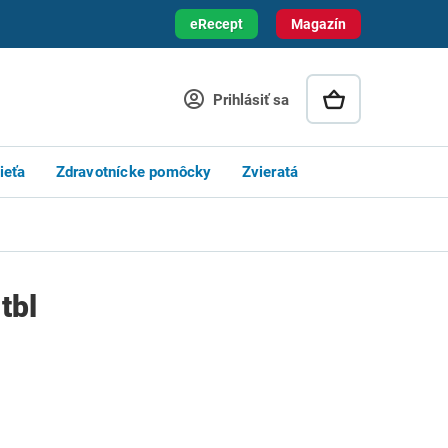
eRecept
Magazín
Prihlásiť sa
ieťa
Zdravotnícke pomôcky
Zvieratá
tbl