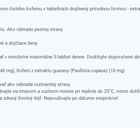
om čistého kofeínu v tabletkách doplnený prírodnou formou - extr
ktu. Ako náhradu pestrej stravy.
é a dojčiace ženy.
ať v množstve maximálne 5 tabliet denne. Dodržujte doporučené dá
(40 mg), Kofeín z extraktu guarany (Paullinia cupana) (10 mg).
ať ako náhrada rozmanitej stravy.
vajte na tmavom a suchom mieste pri teplote do 25°C, mimo dohľ
 a zdravý životný štýl. Nepoužívajte po dátume exspirácie!