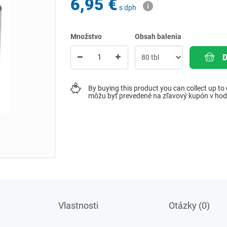
6,95 €
s dph
Množstvo
Obsah balenia
By buying this product you can collect up to
môžu byť prevedené na zľavový kupón v ho
Vlastnosti
Otázky (0)