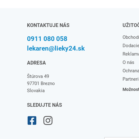
KONTAKTUJE NÁS
UŽITO
Obchod
0911 080 058
Dodaci
lekaren@lieky24.sk
Reklam
O nás
ADRESA
Ochrana
Štúrova 49
Partneri
97701 Brezno
Možnosti
Slovakia
SLEDUJTE NÁS