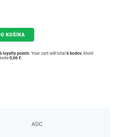
DO KOŠÍKA
6
loyalty points
. Your cart will total
6
bodov
, ktoré
dnote
0,06 €
.
ADC