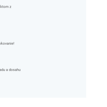
aktom z
vkovanie!
adu a dosahu