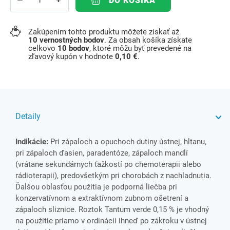
DO KOŠÍKA
Zakúpením tohto produktu môžete získať až
10
vernostných bodov
. Za obsah košíka získate
celkovo
10
bodov
, ktoré môžu byť prevedené na
zľavový kupón v hodnote
0,10 €
.
Detaily
Indikácie:
Pri zápaloch a opuchoch dutiny ústnej, hltanu,
pri zápaloch ďasien, paradentóze, zápaloch mandlí
(vrátane sekundárnych ťažkostí po chemoterapii alebo
rádioterapii), predovšetkým pri chorobách z nachladnutia.
Ďalšou oblasťou použitia je podporná liečba pri
konzervatívnom a extraktívnom zubnom ošetrení a
zápaloch sliznice. Roztok Tantum verde 0,15 % je vhodný
na použitie priamo v ordinácii ihneď po zákroku v ústnej