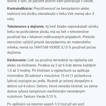
dutine s tým, že pacient potom sám pokračuje v liečbe.
Kontraindikácie:
Precitlivenosť na benzydamín alebo
niektorú inú zložku obsiahnutú v lieku.Vek menej ako 4
roky.
Tehotenstvo a dojčenie:
Aj keď štúdie nepreukázali účinky
lieku na poškodenie plodu, má sa liek v tehotenstve
používať iba v lekárom indikovaných prípadoch. Pretože
nemožno vylúčiť prienik benzydamínu do materského
mlieka, nemá sa TANTUM VERDE 0,15 % používať počas
dojčenia.
Dávkovanie:
Liek sa používa neriedený na výplachy úst
alebo na kloktanie. Podáva sa 2 až 6 krát denne každých
1,5 až 3 hodiny. Pri kloktaní a výplachoch sa aplikuje
minimálne 30 sekúnd v množstve 15 ml (1 polievková
lyžica) zvyčajne po jedle. Roztok je určený dospelým a
deťom od 4 rokov. Deťom, ktoré nevedia kloktať, sa ústna
dutina vytiera tampónom navlhčeným neriedeným
roztokom Tantum Verde 0,15 %.
Po aplikácii sa nesmie aspoň 1/2 hod piť ani jesť.