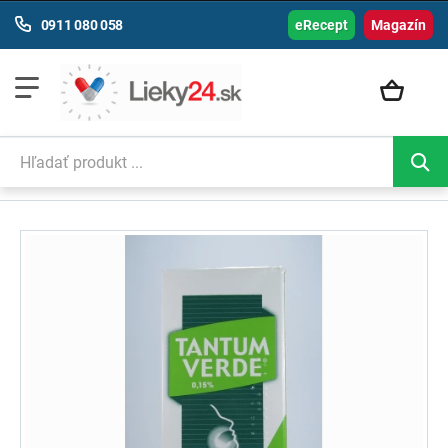
0911 080 058
eRecept
Magazín