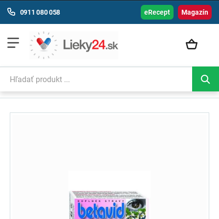
0911 080 058
eRecept
Magazín