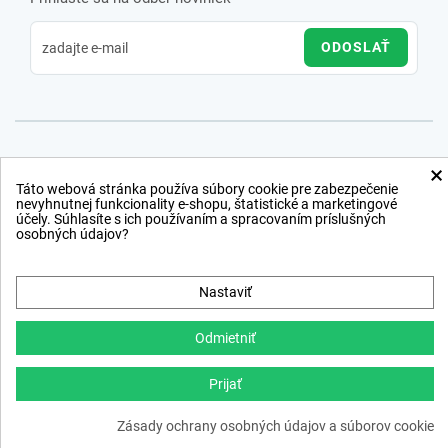
ODOSLAŤ
×
Táto webová stránka používa súbory cookie pre zabezpečenie
nevyhnutnej funkcionality e-shopu, štatistické a marketingové
účely. Súhlasíte s ich používaním a spracovaním príslušných
osobných údajov?
Nastaviť
Odmietniť
Prijať
Copyright © 2012 − 2026
Zásady ochrany osobných údajov a súborov cookie
webdesign
,
ppc
›
netsuccess.sk