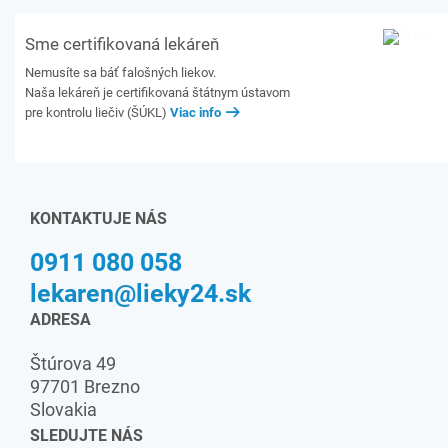
Sme certifikovaná lekáreň
Nemusíte sa báť falošných liekov.
Naša lekáreň je certifikovaná štátnym ústavom
pre kontrolu liečiv (ŠÚKL)
Viac info
KONTAKTUJE NÁS
0911 080 058
lekaren@lieky24.sk
ADRESA
Štúrova 49
97701 Brezno
Slovakia
SLEDUJTE NÁS