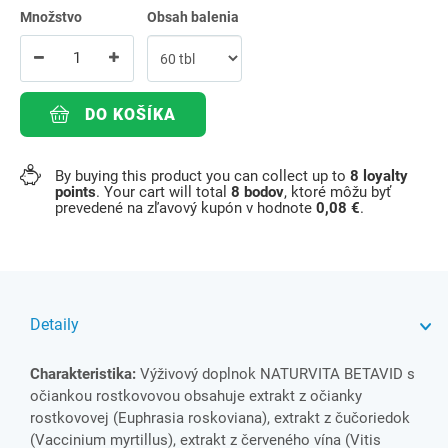
Množstvo
Obsah balenia
DO KOŠÍKA
By buying this product you can collect up to
8
loyalty
points
. Your cart will total
8
bodov
, ktoré môžu byť
prevedené na zľavový kupón v hodnote
0,08 €
.
Detaily
Charakteristika:
Výživový doplnok NATURVITA BETAVID s
očiankou rostkovovou obsahuje extrakt z očianky
rostkovovej (Euphrasia roskoviana), extrakt z čučoriedok
(Vaccinium myrtillus), extrakt z červeného vína (Vitis