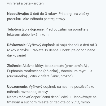
vinifera) a beta-karotén.
Nepoužívajte:
U detí do 3 rokov. Pri alergii na zložky
produktu. Ako náhradu pestrej stravy.
Tehotenstvo a dojčenie:
Pred použitím sa poraďte s
lekárom alebo lekárnikom.
Dávkovanie:
Výživový doplnok užívajú dospelí a deti od 3
rokov v dávke 1 tableta 1x denne. Dodržujte doporučené
dávkovanie!
Zloženie:
Aktívne látky: betakarotén (provitamín A) ,
Euphrasia rostkoviana (očianka) , Vaccinium myrtillus
(čučoriedka) , Vitis vinifera (vinič, hrozno)
Upozornenie:
Výživový doplnok sa nesmie používať ako
náhrada rozmanitej stravy.
Neprekračovať odporúčanú dennú dávku. Uchovávajte na
tmavom a suchom mieste pri teplote do 25°C, mimo