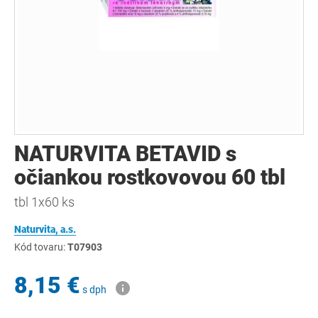
NATURVITA BETAVID s
očiankou rostkovovou 60 tbl
tbl 1x60 ks
Naturvita, a.s.
Kód tovaru:
T07903
8,15 €
s dph