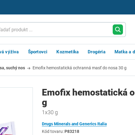
vá výživa
Športovci
Kozmetika
Drogéria
Matka a d
sa, suchý nos
Emofix hemostatická ochranná masť do nosa 30 g
Emofix hemostatická o
g
1x30 g
Drugs Minerals and Generics Italia
Kód tovaru:
P83218