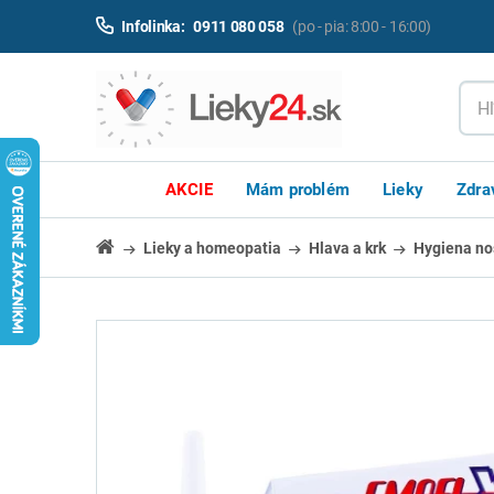
Infolinka:
0911 080 058
(po - pia: 8:00 - 16:00)
AKCIE
Mám problém
Lieky
Zdra
Lieky a homeopatia
Hlava a krk
Hygiena no