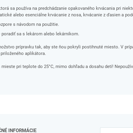
orá sa používa na predchádzanie opakovaného krvácania pri niek
atické alebo esenciálne krvácanie z nosa, krvácanie z ďasien a po
rozpore s návodom na použitie.
 poradiť sa s lekárom alebo lekárnikom.
žstvo prípravku tak, aby ste ňou pokryli postihnuté miesto. V príp
priloženého aplikátora.
ieste pri teplote do 25°C, mimo dohľadu a dosahu detí! Nepoužív
ČNÉ INFORMÁCIE