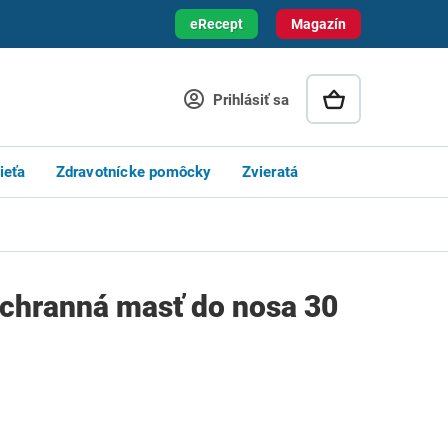
eRecept
Magazín
Prihlásiť sa
ieťa
Zdravotnícke pomôcky
Zvieratá
chranná masť do nosa 30