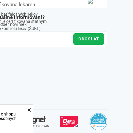
fikovaná lekáreň
báť falošných liekov.
tuálne informovaní?
 je certifikovaná štátnym
odber noviniek
kontrolu liečiv (ŠÚKL)
ODOSLAŤ
×
 e-shopu,
 osobných