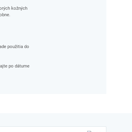
torých kožných
dobne.
ade použitia do
ajte po dátume