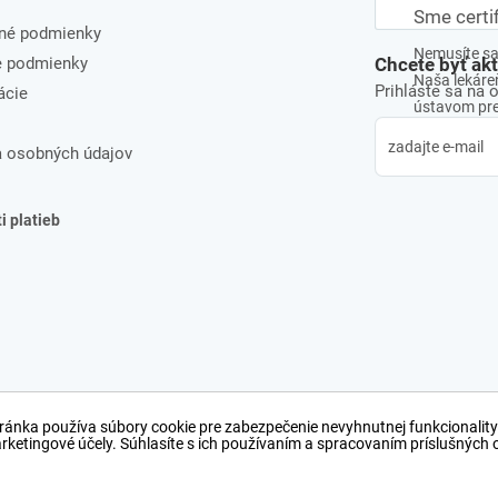
Sme certi
né podmienky
Nemusíte sa 
e podmienky
Chcete byť ak
Naša lekáreň
Prihláste sa na 
ácie
ústavom pre 
 osobných údajov
 platieb
ránka používa súbory cookie pre zabezpečenie nevyhnutnej funkcionality
arketingové účely. Súhlasíte s ich používaním a spracovaním príslušných