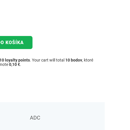
DO KOŠÍKA
10
loyalty points
. Your cart will total
10
bodov
, ktoré
dnote
0,10 €
.
ADC