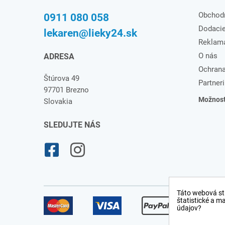
Obchod
0911 080 058
Dodaci
lekaren@lieky24.sk
Reklam
O nás
ADRESA
Ochrana
Štúrova 49
Partneri
97701 Brezno
Možnosti
Slovakia
SLEDUJTE NÁS
Táto webová st
štatistické a m
údajov?