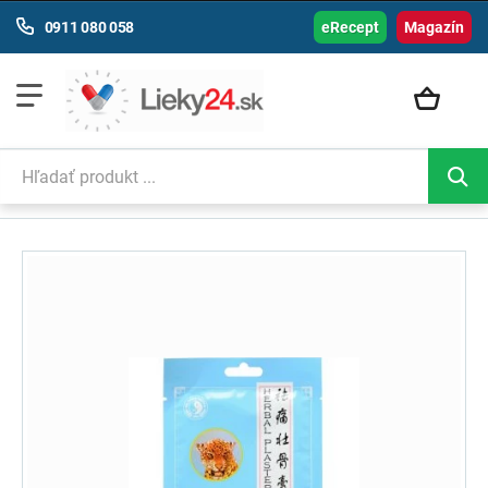
0911 080 058
eRecept
Magazín