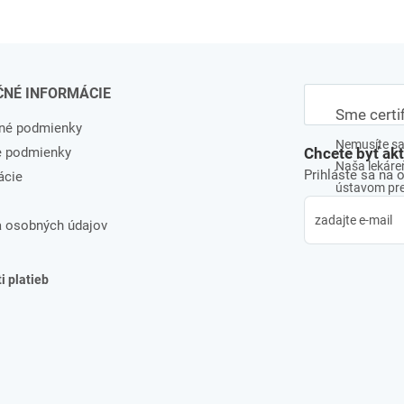
ČNÉ INFORMÁCIE
Sme certi
né podmienky
Nemusíte sa 
e podmienky
Chcete byť ak
Naša lekáreň
Prihláste sa na 
ácie
ústavom pre 
 osobných údajov
 platieb