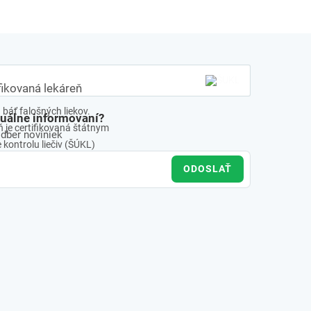
fikovaná lekáreň
báť falošných liekov.
tuálne informovaní?
 je certifikovaná štátnym
odber noviniek
kontrolu liečiv (ŠÚKL)
ODOSLAŤ