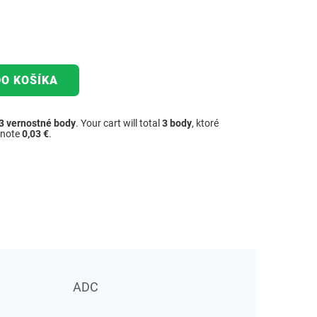
DO KOŠÍKA
3
vernostné body
. Your cart will total
3
body
, ktoré
dnote
0,03 €
.
ADC