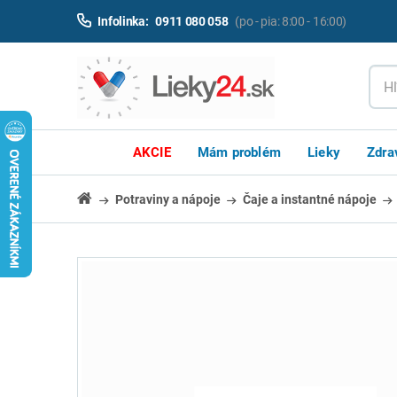
Infolinka:
0911 080 058
(po - pia: 8:00 - 16:00)
AKCIE
Mám problém
Lieky
Zdra
Potraviny a nápoje
Čaje a instantné nápoje