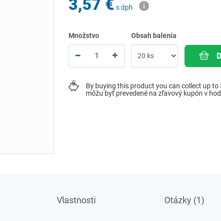
3,57 €
s dph
Množstvo
Obsah balenia
By buying this product you can collect up to
môžu byť prevedené na zľavový kupón v ho
Vlastnosti
Otázky (1)