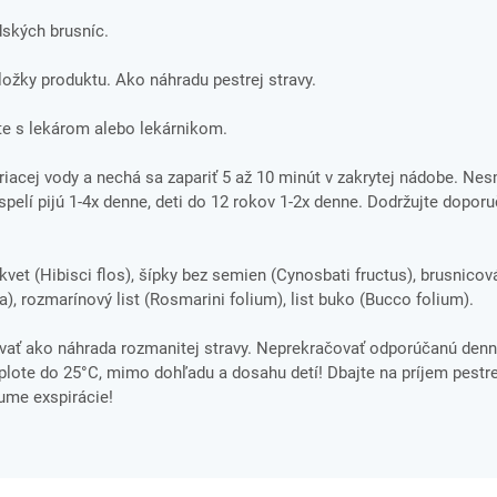
dských brusníc.
zložky produktu. Ako náhradu pestrej stravy.
e s lekárom alebo lekárnikom.
riacej vody a nechá sa zapariť 5 až 10 minút v zakrytej nádobe. Nesm
ospelí pijú 1-4x denne, deti do 12 rokov 1-2x denne. Dodržujte dopor
 kvet (Hibisci flos), šípky bez semien (Cynosbati fructus), brusnico
a), rozmarínový list (Rosmarini folium), list buko (Bucco folium).
ať ako náhrada rozmanitej stravy. Neprekračovať odporúčanú denn
ote do 25°C, mimo dohľadu a dosahu detí! Dbajte na príjem pestre
tume exspirácie!