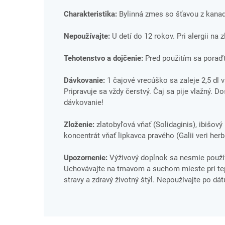
Charakteristika:
Bylinná zmes so šťavou z kana
Nepoužívajte:
U detí do 12 rokov. Pri alergii na 
Tehotenstvo a dojčenie:
Pred použitím sa poraďt
Dávkovanie:
1 čajové vrecúško sa zaleje 2,5 dl v
Pripravuje sa vždy čerstvý. Čaj sa pije vlažný. D
dávkovanie!
Zloženie:
zlatobyľová vňať (Solidaginis), ibišový
koncentrát vňať lipkavca pravého (Galii veri herb
Upozornenie:
Výživový doplnok sa nesmie použív
Uchovávajte na tmavom a suchom mieste pri tepl
stravy a zdravý životný štýl. Nepoužívajte po dá