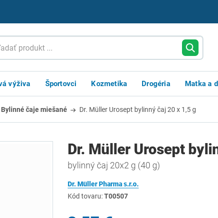
vá výživa
Športovci
Kozmetika
Drogéria
Matka a d
Bylinné čaje miešané
Dr. Müller Urosept bylinný čaj 20 x 1,5 g
Dr. Müller Urosept byli
bylinný čaj 20x2 g (40 g)
Dr. Müller Pharma s.r.o.
Kód tovaru:
T00507