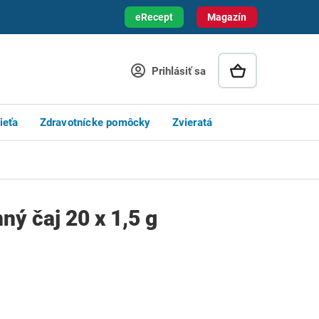
eRecept
Magazín
Prihlásiť sa
ieťa
Zdravotnícke pomôcky
Zvieratá
nný čaj 20 x 1,5 g