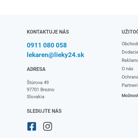
KONTAKTUJE NÁS
UŽITO
Obchod
0911 080 058
Dodaci
lekaren@lieky24.sk
Reklam
O nás
ADRESA
Ochrana
Štúrova 49
Partneri
97701 Brezno
Možnosti
Slovakia
SLEDUJTE NÁS