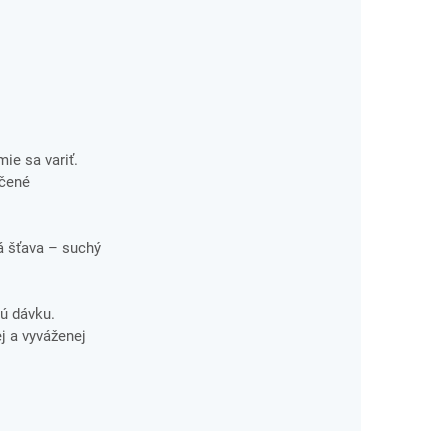
ie sa variť.
učené
vá šťava – suchý
ú dávku.
j a vyváženej