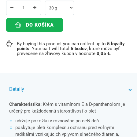
DO KOŠÍKA
By buying this product you can collect up to
5
loyalty
points
. Your cart will total
5
bodov
, ktoré môžu byť
prevedené na zľavový kupón v hodnote
0,05 €
.
Detaily
Charakteristika:
Krém s vitamínom E a D-panthenolom je
určený pre každodennú starostlivosť o pleť
udržuje pokožku v rovnováhe po celý deň
poskytuje pleti komplexnú ochranu pred voľnými
radikálmi vznikajúcich vplyvom slnečného žiarenia,