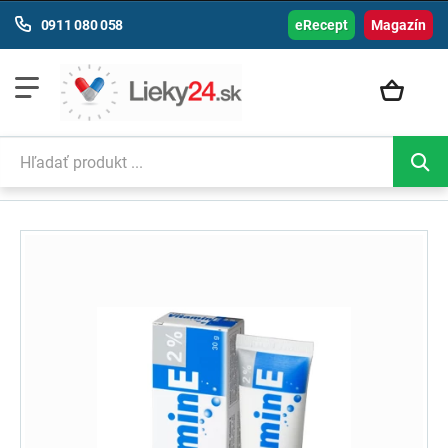
0911 080 058
eRecept
Magazín