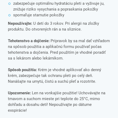
zabezpečuje optimálnu hydratáciu pleti a vyživuje ju,
znižuje riziko vysychania a popraskania pokožky
spomaľuje starnutie pokožky
Nepoužívajte:
U detí do 3 rokov. Pri alergii na zložky
produktu. Do otvorených rán a na sliznice.
Tehotenstvo a dojčenie:
Prípravok by sa mal dať vzhľadom
na spôsob použitia a aplikačnú formu používať počas
tehotenstva a dojčenia. Pred použitím je vhodné poradiť
sa s lekárom alebo lekárnikom.
Spôsob použitia:
Krém je vhodné aplikovať ako denný
krém, zabezpečuje tak ochranu pleti po celý deň.
Nanášajte na umytú, čistú a suchú pleť a rozotrite.
Upozornenie:
Len na vonkajšie použitie! Uchovávajte na
tmavom a suchom mieste pri teplote do 25°C, mimo
dohľadu a dosahu detí! Nepoužívajte po dátume
exspirácie!