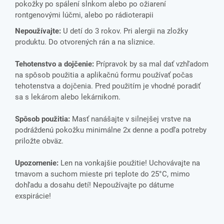
pokožky po spálení slnkom alebo po ožiarení
rontgenovými lúčmi, alebo po rádioterapii
Nepoužívajte:
U detí do 3 rokov. Pri alergii na zložky
produktu. Do otvorených rán a na sliznice.
Tehotenstvo a dojčenie:
Prípravok by sa mal dať vzhľadom
na spôsob použitia a aplikačnú formu používať počas
tehotenstva a dojčenia. Pred použitím je vhodné poradiť
sa s lekárom alebo lekárnikom.
Spôsob použitia:
Masť nanášajte v silnejšej vrstve na
podráždenú pokožku minimálne 2x denne a podľa potreby
priložte obväz.
Upozornenie:
Len na vonkajšie použitie! Uchovávajte na
tmavom a suchom mieste pri teplote do 25°C, mimo
dohľadu a dosahu detí! Nepoužívajte po dátume
exspirácie!