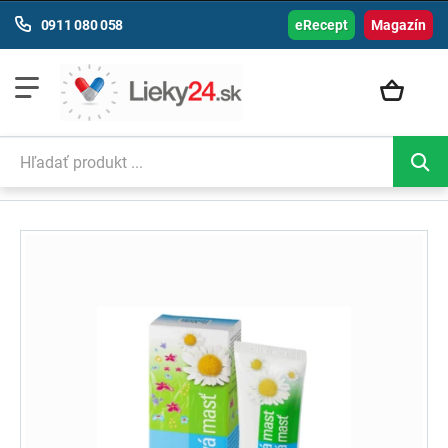
0911 080 058
eRecept
Magazín