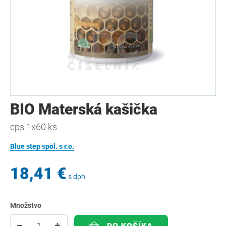
BIO Materská kašička
cps 1x60 ks
Blue step spol. s r.o.
18,41 €
s dph
Množstvo