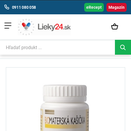
0911 080 058
eRecept
Magazín