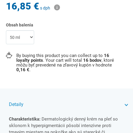
16,85 €
s dph
Obsah balenia
By buying this product you can collect up to
16
loyalty points
. Your cart will total
16
bodov
, ktoré
môžu byť prevedené na zľavový kupón v hodnote
0,16 €
.
Detaily
Charakteristika:
Dermatologický denný krém na pleť so
sklonom k hyperpigmentácii pôsobí intenzívne proti
tmavým miestam na pokožke ako sú starecké či