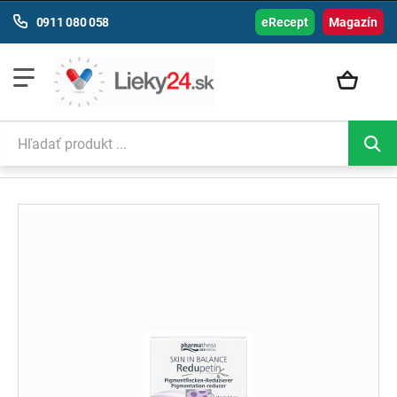
0911 080 058
eRecept
Magazín