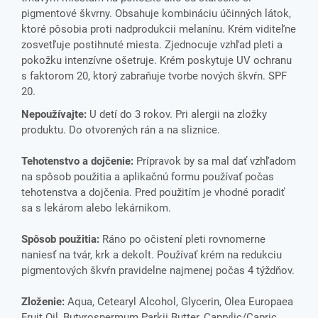
pigmentové škvrny. Obsahuje kombináciu účinných látok,
ktoré pôsobia proti nadprodukcii melanínu. Krém viditeľne
zosvetľuje postihnuté miesta. Zjednocuje vzhľad pleti a
pokožku intenzívne ošetruje. Krém poskytuje UV ochranu
s faktorom 20, ktorý zabraňuje tvorbe nových škvŕn. SPF
20.
Nepoužívajte:
U detí do 3 rokov. Pri alergii na zložky
produktu. Do otvorených rán a na sliznice.
Tehotenstvo a dojčenie:
Prípravok by sa mal dať vzhľadom
na spôsob použitia a aplikačnú formu používať počas
tehotenstva a dojčenia. Pred použitím je vhodné poradiť
sa s lekárom alebo lekárnikom.
Spôsob použitia:
Ráno po očistení pleti rovnomerne
naniesť na tvár, krk a dekolt. Používať krém na redukciu
pigmentových škvŕn pravidelne najmenej počas 4 týždňov.
Zloženie:
Aqua, Cetearyl Alcohol, Glycerin, Olea Europaea
Fruit Oil, Butyrospermum Parkii Butter, Caprylic/Capric