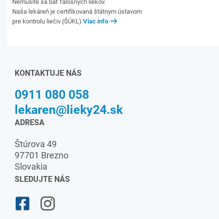
Nemusíte sa báť falošných liekov.
Naša lekáreň je certifikovaná štátnym ústavom
pre kontrolu liečiv (ŠÚKL)
Viac info
KONTAKTUJE NÁS
0911 080 058
lekaren@lieky24.sk
ADRESA
Štúrova 49
97701 Brezno
Slovakia
SLEDUJTE NÁS