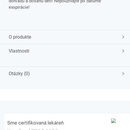
dohľadu a dosahu detí! Nepoužívajte po dátume
exspirácie!
O produkte
Vlastnosti
Otázky (0)
Sme certifikovaná lekáreň