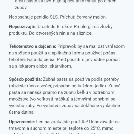
efekt pasty sa uvoľňuje aj desiatky minút po čistení
zubov.
Neobsahuje penidlo SLS. Príchuť: červený melón.
Nepoužívajte:
U detí do 6 rokov. Pri alergii na zložky
produktu. Do otvorených rán a na sliznice.
Tehotenstvo a dojčenie:
Prípravok by sa mal dať vzhľadom
na spôsob použitia a aplikačnú formu používať počas
tehotenstva a dojčenia. Pred použitím je vhodné poradiť
sa s lekárom alebo lekárnikom.
Spôsob použitia:
Zubná pasta sa používa podľa potreby
(obvkyle ráno a večer, prípadne po každom jedle). Zubná
pasta sa nanáša priamo na zubnú kefku v potrebnom
množstve (vo veľkosti hrášku) a jemnými pohybmi sa
vyčistia zuby. Po vyčistení zubov sa dôkladne vypláchne
ústna dutina.
Upozornenie:
Len na vonkajšie použitie! Uchovávajte na
tmavom a suchom mieste pri teplote do 25°C, mimo