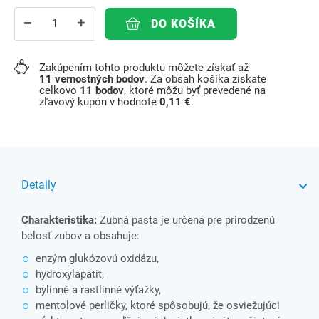
DO KOŠÍKA
Zakúpením tohto produktu môžete získať až
11
vernostných bodov
. Za obsah košíka získate
celkovo
11
bodov
, ktoré môžu byť prevedené na
zľavový kupón v hodnote
0,11 €
.
Detaily
Charakteristika:
Zubná pasta je určená pre prirodzenú
belosť zubov a obsahuje:
enzým glukózovú oxidázu,
hydroxylapatit,
bylinné a rastlinné výťažky,
mentolové perličky, ktoré spôsobujú, že osviežujúci