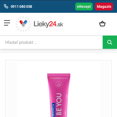
0911 080 058
eRecept
Magazín