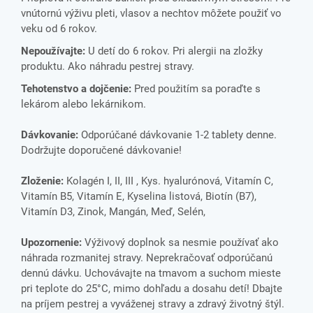
vnútornú výživu pleti, vlasov a nechtov môžete použiť vo
veku od 6 rokov.
Nepoužívajte:
U detí do 6 rokov. Pri alergii na zložky
produktu. Ako náhradu pestrej stravy.
Tehotenstvo a dojčenie:
Pred použitím sa poraďte s
lekárom alebo lekárnikom.
Dávkovanie:
Odporúčané dávkovanie 1-2 tablety denne.
Dodržujte doporučené dávkovanie!
Zloženie:
Kolagén I, II, III , Kys. hyalurónová, Vitamín C,
Vitamín B5, Vitamín E, Kyselina listová, Biotín (B7),
Vitamín D3, Zinok, Mangán, Meď, Selén,
Upozornenie:
Výživový doplnok sa nesmie používať ako
náhrada rozmanitej stravy. Neprekračovať odporúčanú
dennú dávku. Uchovávajte na tmavom a suchom mieste
pri teplote do 25°C, mimo dohľadu a dosahu detí! Dbajte
na príjem pestrej a vyváženej stravy a zdravý životný štýl.