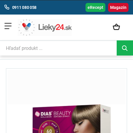
0911 080 058
eRecept
Magazín