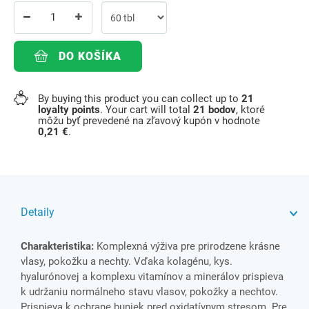
DO KOŠÍKA
By buying this product you can collect up to
21
loyalty points
. Your cart will total
21
bodov
, ktoré
môžu byť prevedené na zľavový kupón v hodnote
0,21 €
.
Detaily
Charakteristika:
Komplexná výživa pre prirodzene krásne
vlasy, pokožku a nechty. Vďaka kolagénu, kys.
hyalurónovej a komplexu vitamínov a minerálov prispieva
k udržaniu normálneho stavu vlasov, pokožky a nechtov.
Prispieva k ochrane buniek pred oxidatívnym stresom. Pre