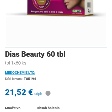
Dias Beauty 60 tbl
tbl 1x60 ks
MEDOCHEMIE LTD.
Kód tovaru:
T05194
21,52 €
s dph
Množstvo
Obsah balenia