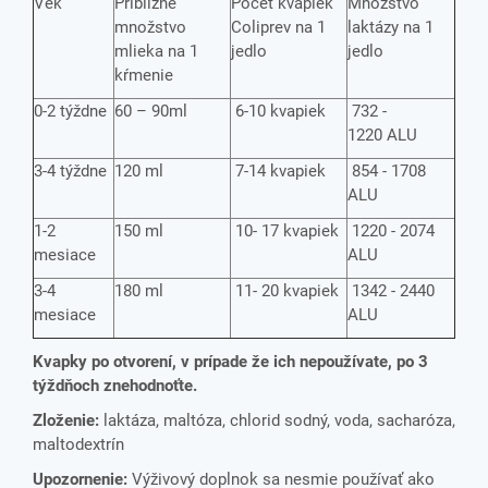
Vek
Približné
Počet kvapiek
Množstvo
množstvo
Coliprev na 1
laktázy na 1
mlieka na 1
jedlo
jedlo
kŕmenie
0-2 týždne
60 – 90ml
6-10 kvapiek
732 -
1220 ALU
3-4 týždne
120 ml
7-14 kvapiek
854 - 1708
ALU
1-2
150 ml
10- 17 kvapiek
1220 - 2074
mesiace
ALU
3-4
180 ml
11- 20 kvapiek
1342 - 2440
mesiace
ALU
Kvapky po otvorení, v prípade že ich nepoužívate, po 3
týždňoch znehodnoťte.
Zloženie:
laktáza, maltóza, chlorid sodný, voda, sacharóza,
maltodextrín
Upozornenie:
Výživový doplnok sa nesmie používať ako