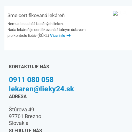
Sme certifikovaná lekáreň
Nemusíte sa báť falošných liekov.
Naša lekáreň je certifikovaná štátnym ústavom
pre kontrolu liečiv (ŠÚKL)
Viac info
KONTAKTUJE NÁS
0911 080 058
lekaren@lieky24.sk
ADRESA
Štúrova 49
97701 Brezno
Slovakia
SLEDUJTE NÁS