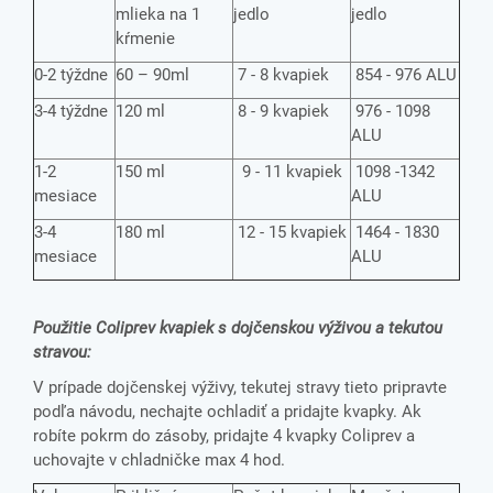
mlieka na 1
jedlo
jedlo
kŕmenie
0-2 týždne
60 – 90ml
7 - 8 kvapiek
854 - 976 ALU
3-4 týždne
120 ml
8 - 9 kvapiek
976 - 1098
ALU
1-2
150 ml
9 - 11 kvapiek
1098 -1342
mesiace
ALU
3-4
180 ml
12 - 15 kvapiek
1464 - 1830
mesiace
ALU
Použitie Coliprev kvapiek s dojčenskou výživou a tekutou
stravou:
V prípade dojčenskej výživy, tekutej stravy tieto pripravte
podľa návodu, nechajte ochladiť a pridajte kvapky. Ak
robíte pokrm do zásoby, pridajte 4 kvapky Coliprev a
uchovajte v chladničke max 4 hod.