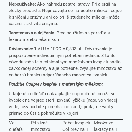
Nepoužívajte:
Ako náhradu pestrej stravy. Pri alergii na
zložky produktu. Nepridávajte do horúceho mlieka - dôjde
k zničeniu enzýmu ani do príliš studeného mlieka - môže
sa znížiť aktivita enzýmu.
Tehotenstvo a dojčenie
: Pred použitím sa poraďte s
lekárom alebo lekárnikom.
Dávkovanie:
1 ALU = 1FCC = 0,333 μL. Dávkovanie je
prispôsobené individuálnym potrebám jedinca. Z tohto
dôvodu začnite s minimálnym množstvom kvapiek podľa
dávkovacej schémy a a je potrebné, zvyšujte množstvo až
na hornú hranicu odporúčaného množstva kvapiek.
Použitie Coliprev kvapiek s materským mliekom:
U kojeného dieťaťa nakvapkajte doporučené množstvo
kvapiek na vopred sterilizovanú lyžičku (napr. vo vriacej
vode, nezabudnite ju nechať ochladiť), podajte kvapky
priamo do úst a pokračujte v kojení.
Vek
Približné
Počet kvapiek
Množstvo
dieťaťa
množstvo
Coliprev na 1
laktázy na 1