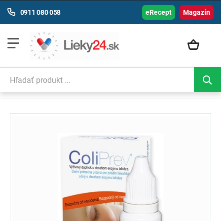
0911 080 058
eRecept
Magazín