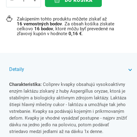
DO KOŠÍKA
Zakúpením tohto produktu môžete získať až
16
vernostných bodov
. Za obsah košíka získate
celkovo
16
bodov
, ktoré môžu byť prevedené na
zľavový kupón v hodnote
0,16 €
.
Detaily
Charakteristika:
Coliprev kvapky obsahujú vysokoaktívny
enzým laktázu získaný z huby Aspergillus oryzae, ktorá je
stabilným a biologicky aktívnym zdrojom laktázy. Laktáza
štiepi hlavný mliečny cukor - laktózu a umožňuje tak jeho
vstrebanie. Kvapky sa podávajú kojeným i prikrmovaným
deťom. Kvapky je vhodné vysádzať postupne - najprv znížiť
dávku na jedno jedlo na polovicu, potom podávať
striedavo medzi jedlami až na dávku 1x denne.