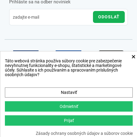
Prihláste sa na odber noviniek
ODOSLAŤ
×
Táto webová stránka používa súbory cookie pre zabezpečenie
nevyhnutnej funkcionality e-shopu, štatistické a marketingové
účely. Súhlasíte s ich používaním a spracovaním príslušných
osobných údajov?
Nastaviť
Odmietniť
Prijať
Copyright © 2012 − 2026
Zásady ochrany osobných údajov a súborov cookie
webdesign
,
ppc
›
netsuccess.sk