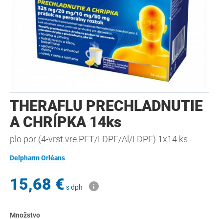
THERAFLU PRECHLADNUTIE
A CHRÍPKA 14ks
plo por (4-vrst.vre.PET/LDPE/Al/LDPE) 1x14 ks
Delpharm Orléans
15,68 €
s dph
Množstvo