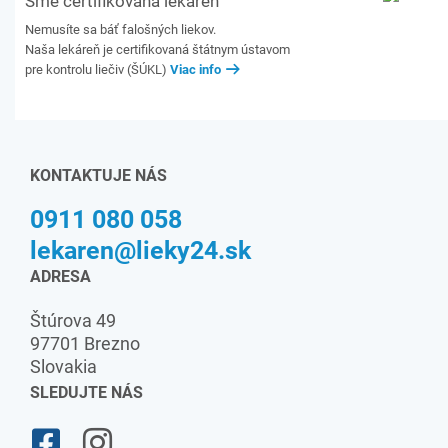
Sme certifikovaná lekáreň
Nemusíte sa báť falošných liekov.
Naša lekáreň je certifikovaná štátnym ústavom
pre kontrolu liečiv (ŠÚKL)
Viac info
KONTAKTUJE NÁS
0911 080 058
lekaren@lieky24.sk
ADRESA
Štúrova 49
97701 Brezno
Slovakia
SLEDUJTE NÁS