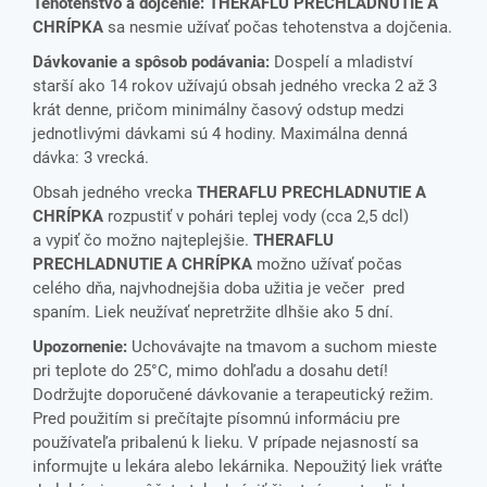
Tehotenstvo a dojčenie:
THERAFLU PRECHLADNUTIE A
CHRÍPKA
sa nesmie užívať počas tehotenstva a dojčenia.
Dávkovanie a spôsob podávania:
Dospelí a mladiství
starší ako 14 rokov užívajú obsah jedného vrecka 2 až 3
krát denne, pričom minimálny časový odstup medzi
jednotlivými dávkami sú 4 hodiny. Maximálna denná
dávka: 3 vrecká.
Obsah jedného vrecka
THERAFLU PRECHLADNUTIE A
CHRÍPKA
rozpustiť v pohári teplej vody (cca 2,5 dcl)
a vypiť čo možno najteplejšie.
THERAFLU
PRECHLADNUTIE A CHRÍPKA
možno užívať počas
celého dňa, najvhodnejšia doba užitia je večer pred
spaním. Liek neužívať nepretržite dlhšie ako 5 dní.
Upozornenie:
Uchovávajte na tmavom a suchom mieste
pri teplote do 25°C, mimo dohľadu a dosahu detí!
Dodržujte doporučené dávkovanie a terapeutický režim.
Pred použitím si prečítajte písomnú informáciu pre
používateľa pribalenú k lieku. V prípade nejasností sa
informujte u lekára alebo lekárnika. Nepoužitý liek vráťte