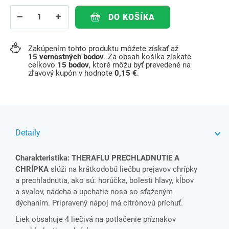
DO KOŠÍKA
Zakúpením tohto produktu môžete získať až
15
vernostných bodov
. Za obsah košíka získate
celkovo
15
bodov
, ktoré môžu byť prevedené na
zľavový kupón v hodnote
0,15 €
.
Detaily
Charakteristika: THERAFLU PRECHLADNUTIE A
CHRÍPKA
slúži na krátkodobú liečbu prejavov chrípky
a prechladnutia, ako sú: horúčka, bolesti hlavy, kĺbov
a svalov, nádcha a upchatie nosa so sťaženým
dýchaním. Pripravený nápoj má citrónovú príchuť.
Liek obsahuje 4 liečivá na potlačenie príznakov