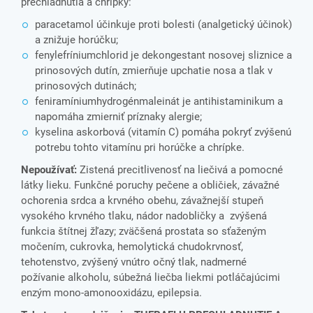
prechladnutia a chrípky:
paracetamol účinkuje proti bolesti (analgetický účinok)
a znižuje horúčku;
fenylefríniumchlorid je dekongestant nosovej sliznice a
prinosových dutín, zmierňuje upchatie nosa a tlak v
prinosových dutinách;
feniramíniumhydrogénmaleinát je antihistaminikum a
napomáha zmierniť príznaky alergie;
kyselina askorbová (vitamín C) pomáha pokryť zvýšenú
potrebu tohto vitamínu pri horúčke a chrípke.
Nepoužívať:
Zistená precitlivenosť na liečivá a pomocné
látky lieku. Funkčné poruchy pečene a obličiek, závažné
ochorenia srdca a krvného obehu, závažnejší stupeň
vysokého krvného tlaku, nádor nadobličky a zvýšená
funkcia štítnej žľazy; zväčšená prostata so sťaženým
močením, cukrovka, hemolytická chudokrvnosť,
tehotenstvo, zvýšený vnútro očný tlak, nadmerné
požívanie alkoholu, súbežná liečba liekmi potláčajúcimi
enzým mono-amonooxidázu, epilepsia.