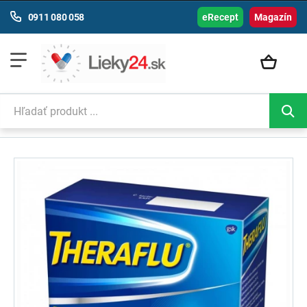
0911 080 058
eRecept
Magazín