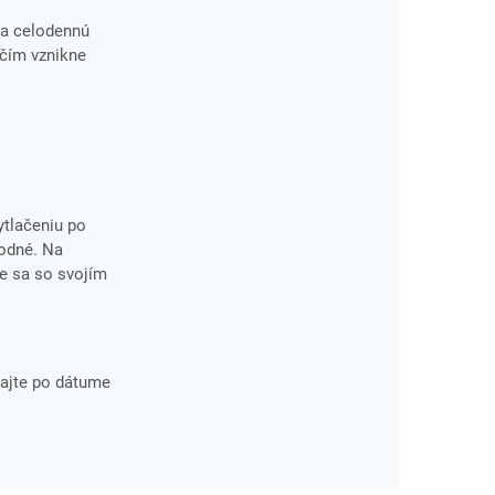
 a celodennú
 čím vznikne
ytlačeniu po
hodné. Na
te sa so svojím
ajte po dátume