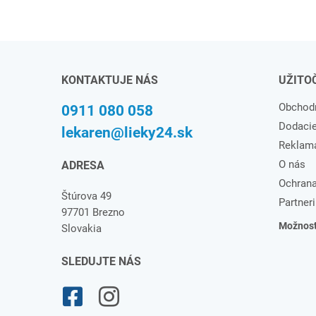
KONTAKTUJE NÁS
UŽITO
Obchod
0911 080 058
Dodaci
lekaren@lieky24.sk
Reklam
O nás
ADRESA
Ochrana
Štúrova 49
Partneri
97701 Brezno
Možnosti
Slovakia
SLEDUJTE NÁS