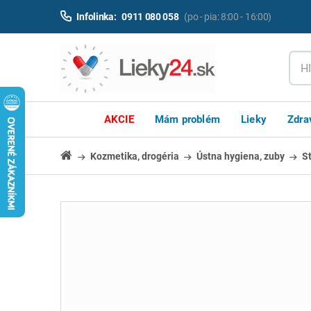
Infolinka:
0911 080 058
(po - pia: 8:00 - 16:00)
AKCIE
Mám problém
Lieky
Zdra
Kozmetika, drogéria
Ústna hygiena, zuby
S