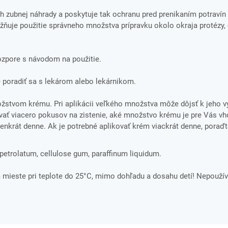
h zubnej náhrady a poskytuje tak ochranu pred prenikaním potravín
ožňuje použitie správneho množstva prípravku okolo okraja protézy,
rozpore s návodom na použitie.
 poradiť sa s lekárom alebo lekárnikom.
stvom krému. Pri aplikácii veľkého množstva môže dôjsť k jeho v
vať viacero pokusov na zistenie, aké množstvo krému je pre Vás v
nkrát denne. Ak je potrebné aplikovať krém viackrát denne, poraď
trolatum, cellulose gum, paraffinum liquidum.
ieste pri teplote do 25°C, mimo dohľadu a dosahu detí! Nepoužív