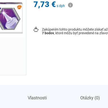
7,73 €
s dph
Zakúpením tohto produktu môžete získať a
7
bodov
, ktoré môžu byť prevedené na zľav
Vlastnosti
Otázky (0)