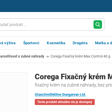
vá výživa
Športovci
Kozmetika
Drogéria
Matka a d
tarostlivosť o zubné náhrady
Corega Fixačný krém Max Control 40 g
Corega Fixačný krém M
fixačný krém na zubné náhrady, bez prí
GlaxoSmithKline Dungarvan Ltd.
Tento produkt aktuálne nie je dostupný