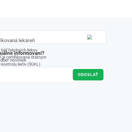
fikovaná lekáreň
báť falošných liekov.
tuálne informovaní?
 je certifikovaná štátnym
odber noviniek
kontrolu liečiv (ŠÚKL)
ODOSLAŤ