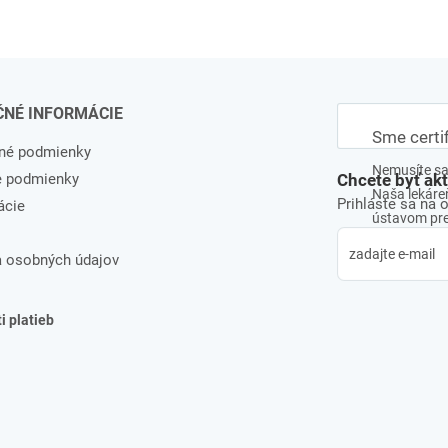
ČNÉ INFORMÁCIE
Sme certi
né podmienky
Nemusíte sa 
e podmienky
Chcete byť ak
Naša lekáreň
Prihláste sa na 
ácie
ústavom pre 
 osobných údajov
 platieb