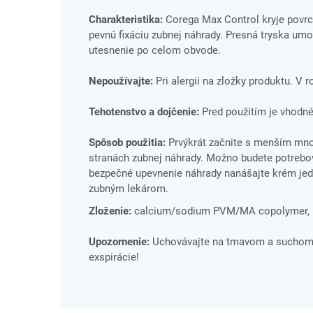
Charakteristika:
Corega Max Control kryje povrc
pevnú fixáciu zubnej náhrady. Presná tryska um
utesnenie po celom obvode.
Nepoužívajte:
Pri alergii na zložky produktu. V 
Tehotenstvo a dojčenie:
Pred použitím je vhodné
Spôsob použitia:
Prvýkrát začnite s menším množ
stranách zubnej náhrady. Možno budete potrebo
bezpečné upevnenie náhrady nanášajte krém jede
zubným lekárom.
Zloženie:
calcium/sodium PVM/MA copolymer, pe
Upozornenie:
Uchovávajte na tmavom a suchom m
exspirácie!