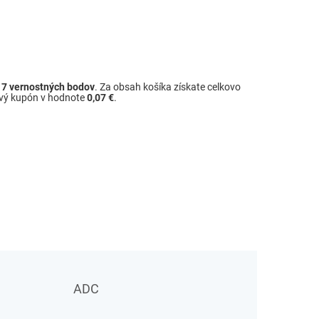
ž
7
vernostných bodov
. Za obsah košíka získate celkovo
ový kupón v hodnote
0,07 €
.
ADC