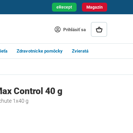
eRecept
Magazín
Prihlásiť sa
ieťa
Zdravotnícke pomôcky
Zvieratá
ax Control 40 g
chute 1x40 g