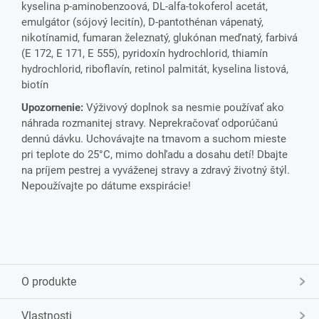
kyselina p-aminobenzoová, DL-alfa-tokoferol acetát,
emulgátor (sójový lecitín), D-pantothénan vápenatý,
nikotínamid, fumaran železnatý, glukónan meďnatý, farbivá
(E 172, E 171, E 555), pyridoxín hydrochlorid, thiamín
hydrochlorid, riboflavín, retinol palmitát, kyselina listová,
biotín
Upozornenie:
Výživový doplnok sa nesmie používať ako
náhrada rozmanitej stravy. Neprekračovať odporúčanú
dennú dávku. Uchovávajte na tmavom a suchom mieste
pri teplote do 25°C, mimo dohľadu a dosahu detí! Dbajte
na príjem pestrej a vyváženej stravy a zdravý životný štýl.
Nepoužívajte po dátume exspirácie!
O produkte
Vlastnosti