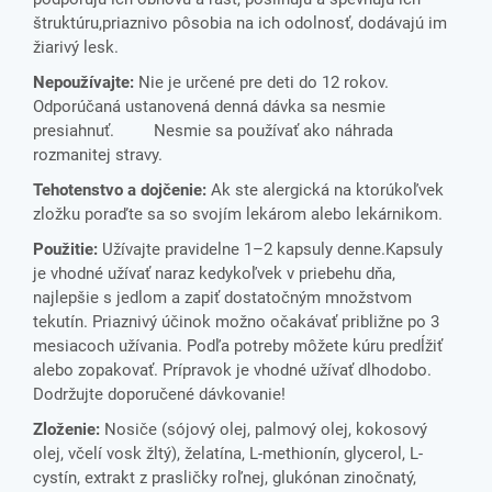
štruktúru,priaznivo pôsobia na ich odolnosť, dodávajú im
žiarivý lesk.
Nepoužívajte:
Nie je určené pre deti do 12 rokov.
Odporúčaná ustanovená denná dávka sa nesmie
presiahnuť. Nesmie sa používať ako náhrada
rozmanitej stravy.
Tehotenstvo a dojčenie:
Ak ste alergická na ktorúkoľvek
zložku poraďte sa so svojím lekárom alebo lekárnikom.
Použitie:
Užívajte pravidelne 1–2 kapsuly denne.Kapsuly
je vhodné užívať naraz kedykoľvek v priebehu dňa,
najlepšie s jedlom a zapiť dostatočným množstvom
tekutín. Priaznivý účinok možno očakávať približne po 3
mesiacoch užívania. Podľa potreby môžete kúru predĺžiť
alebo zopakovať. Prípravok je vhodné užívať dlhodobo.
Dodržujte doporučené dávkovanie!
Zloženie:
Nosiče (sójový olej, palmový olej, kokosový
olej, včelí vosk žltý), želatína, L-methionín, glycerol, L-
cystín, extrakt z prasličky roľnej, glukónan zinočnatý,