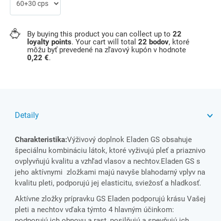
By buying this product you can collect up to
22
loyalty points
. Your cart will total
22
bodov
, ktoré
môžu byť prevedené na zľavový kupón v hodnote
0,22 €
.
Detaily
Charakteristika:
Výživový doplnok Eladen GS obsahuje
špeciálnu kombináciu látok, ktoré vyživujú pleť a priaznivo
ovplyvňujú kvalitu a vzhľad vlasov a nechtov.Eladen GS s
jeho aktívnymi zložkami majú navyše blahodarný vplyv na
kvalitu pleti, podporujú jej elasticitu, sviežosť a hladkosť.
Aktívne zložky prípravku GS Eladen podporujú krásu Vašej
pleti a nechtov vďaka týmto 4 hlavným účinkom:
podporujú ich obnovu a rast, posilňujú a spevňujú ich