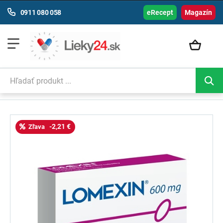
0911 080 058
eRecept
Magazín
-2,21 €
Zľava