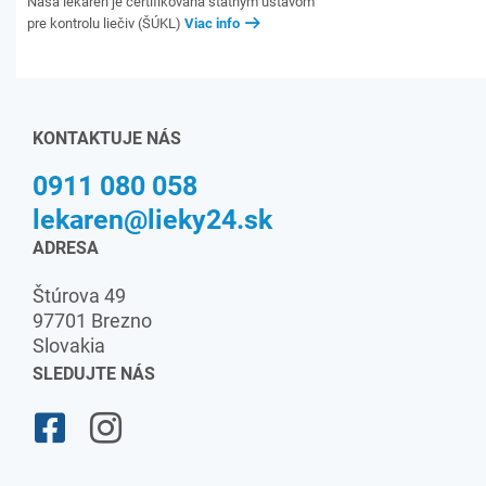
Naša lekáreň je certifikovaná štátnym ústavom
pre kontrolu liečiv (ŠÚKL)
Viac info
KONTAKTUJE NÁS
0911 080 058
lekaren@lieky24.sk
ADRESA
Štúrova 49
97701 Brezno
Slovakia
SLEDUJTE NÁS