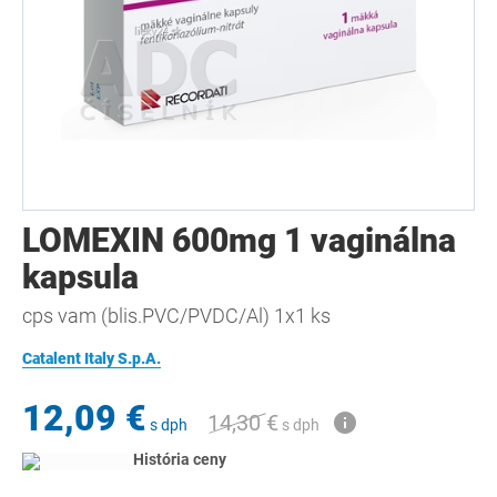
LOMEXIN 600mg 1 vaginálna
kapsula
cps vam (blis.PVC/PVDC/Al) 1x1 ks
Catalent Italy S.p.A.
12,09 €
14,30 €
s dph
s dph
História ceny