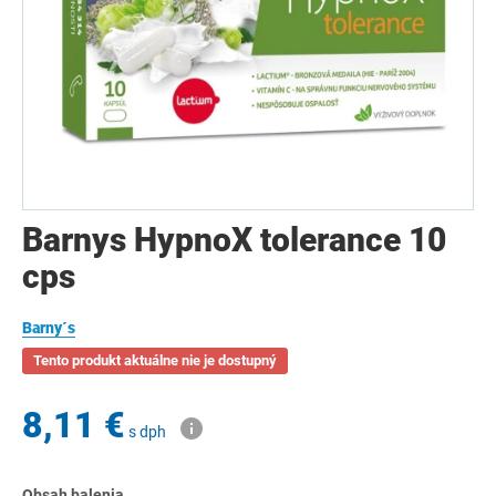
Barnys HypnoX tolerance 10
cps
Barny´s
Tento produkt aktuálne nie je dostupný
8,11 €
s dph
Obsah balenia