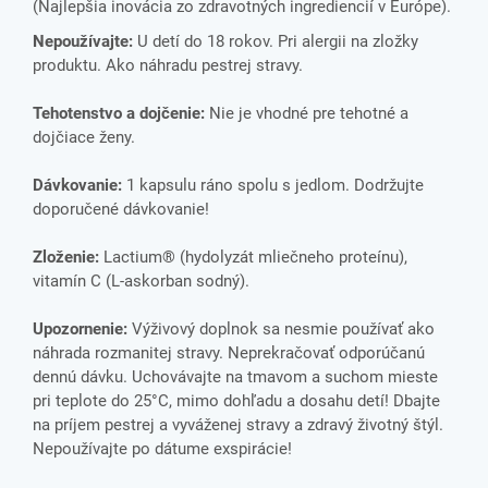
(Najlepšia inovácia zo zdravotných ingrediencií v Európe).
Nepoužívajte:
U detí do 18 rokov. Pri alergii na zložky
produktu. Ako náhradu pestrej stravy.
Tehotenstvo a dojčenie:
Nie je vhodné pre tehotné a
dojčiace ženy.
Dávkovanie:
1 kapsulu ráno spolu s jedlom. Dodržujte
doporučené dávkovanie!
Zloženie:
Lactium® (hydolyzát mliečneho proteínu),
vitamín C (L-askorban sodný).
Upozornenie:
Výživový doplnok sa nesmie používať ako
náhrada rozmanitej stravy. Neprekračovať odporúčanú
dennú dávku. Uchovávajte na tmavom a suchom mieste
pri teplote do 25°C, mimo dohľadu a dosahu detí! Dbajte
na príjem pestrej a vyváženej stravy a zdravý životný štýl.
Nepoužívajte po dátume exspirácie!