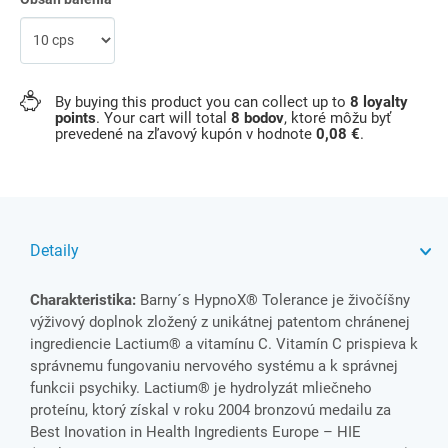
By buying this product you can collect up to
8
loyalty
points
. Your cart will total
8
bodov
, ktoré môžu byť
prevedené na zľavový kupón v hodnote
0,08 €
.
Detaily
Charakteristika:
Barny´s HypnoX® Tolerance je živočíšny
výživový doplnok zložený z unikátnej patentom chránenej
ingrediencie Lactium® a vitamínu C. Vitamín C prispieva k
správnemu fungovaniu nervového systému a k správnej
funkcii psychiky. Lactium® je hydrolyzát mliečneho
proteínu, ktorý získal v roku 2004 bronzovú medailu za
Best Inovation in Health Ingredients Europe – HIE