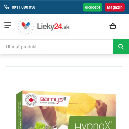
0911 080 058
eRecept
Magazín