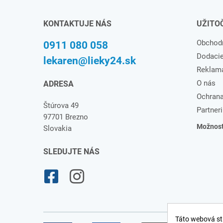
KONTAKTUJE NÁS
UŽITO
Obchod
0911 080 058
Dodaci
lekaren@lieky24.sk
Reklam
O nás
ADRESA
Ochrana
Štúrova 49
Partneri
97701 Brezno
Možnosti
Slovakia
SLEDUJTE NÁS
Táto webová st