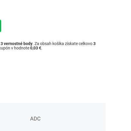
ž
3
vernostné body
. Za obsah košíka získate celkovo
3
 kupón v hodnote
0,03 €
.
ADC