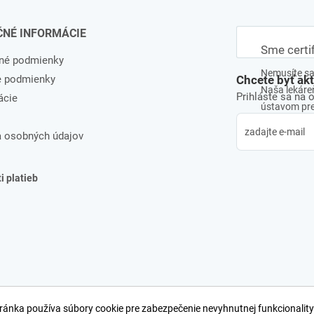
ČNÉ INFORMÁCIE
Sme certi
né podmienky
Nemusíte sa 
e podmienky
Chcete byť ak
Naša lekáreň
Prihláste sa na 
ácie
ústavom pre 
 osobných údajov
 platieb
ránka používa súbory cookie pre zabezpečenie nevyhnutnej funkcionality