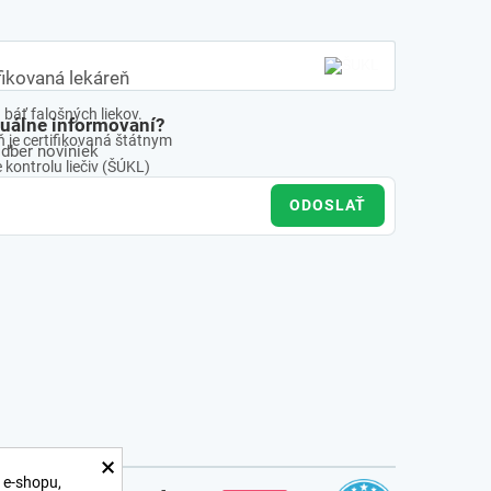
fikovaná lekáreň
báť falošných liekov.
tuálne informovaní?
 je certifikovaná štátnym
odber noviniek
kontrolu liečiv (ŠÚKL)
ODOSLAŤ
×
 e-shopu,