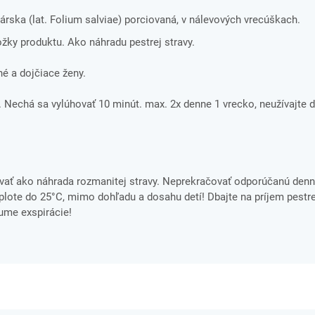
árska (lat. Folium salviae) porciovaná, v nálevových vrecúškach.
ložky produktu. Ako náhradu pestrej stravy.
é a dojčiace ženy.
dy. Nechá sa vylúhovať 10 minút. max. 2x denne 1 vrecko, neužívajte 
ať ako náhrada rozmanitej stravy. Neprekračovať odporúčanú denn
ote do 25°C, mimo dohľadu a dosahu detí! Dbajte na príjem pestre
tume exspirácie!