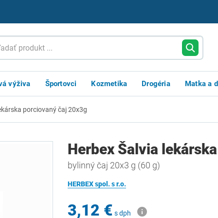
vá výživa
Športovci
Kozmetika
Drogéria
Matka a d
lekárska porciovaný čaj 20x3g
Herbex Šalvia lekárska
bylinný čaj 20x3 g (60 g)
HERBEX spol. s r.o.
3,12 €
s dph