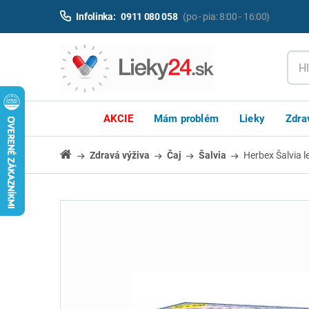
Infolinka:
0911 080 058
(po - pia: 8:00 - 16:00)
AKCIE
Mám problém
Lieky
Zdra
Zdravá výživa
Čaj
Šalvia
Herbex Šalvia 