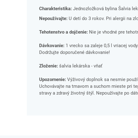
Charakteristika:
Jednozložková bylina Šalvia lek
Nepoužívajte:
U detí do 3 rokov. Pri alergii na z
Tehotenstvo a dojčenie:
Nie je vhodné pre tehotn
Dávkovanie:
1 vrecko sa zaleje 0,5 l vriacej vo
Dodržujte doporučené dávkovanie!
Zloženie:
šalvia lekárska - vňať
Upozornenie:
Výživový doplnok sa nesmie použív
Uchovávajte na tmavom a suchom mieste pri tepl
stravy a zdravý životný štýl. Nepoužívajte po dá