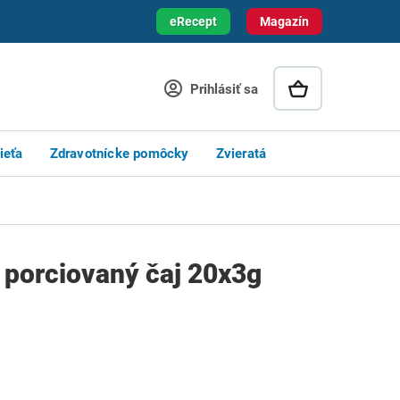
eRecept
Magazín
Prihlásiť sa
ieťa
Zdravotnícke pomôcky
Zvieratá
 porciovaný čaj 20x3g