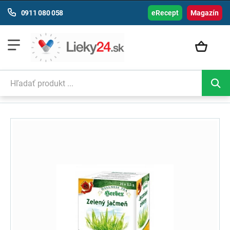
0911 080 058
eRecept
Magazín