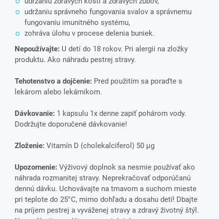
udržaniu zdravých kostí a zdravých zubov,
udržaniu správneho fungovania svalov a správnemu
fungovaniu imunitného systému,
zohráva úlohu v procese delenia buniek.
Nepoužívajte:
U detí do 18 rokov. Pri alergii na zložky
produktu. Ako náhradu pestrej stravy.
Tehotenstvo a dojčenie:
Pred použitím sa poraďte s
lekárom alebo lekárnikom.
Dávkovanie:
1 kapsulu 1x denne zapiť pohárom vody.
Dodržujte doporučené dávkovanie!
Zloženie:
Vitamín D (cholekalciferol) 50 µg
Upozornenie:
Výživový doplnok sa nesmie používať ako
náhrada rozmanitej stravy. Neprekračovať odporúčanú
dennú dávku. Uchovávajte na tmavom a suchom mieste
pri teplote do 25°C, mimo dohľadu a dosahu detí! Dbajte
na príjem pestrej a vyváženej stravy a zdravý životný štýl.