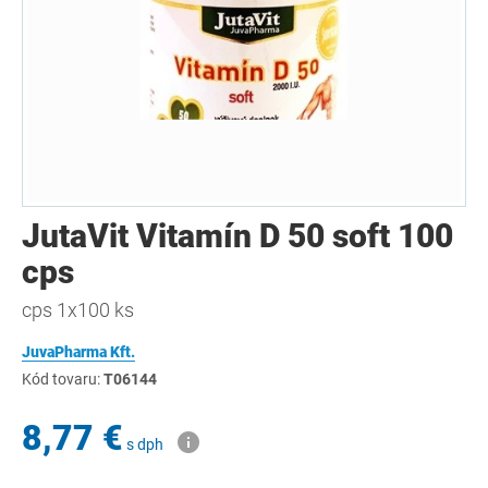
JutaVit Vitamín D 50 soft 100
cps
cps 1x100 ks
JuvaPharma Kft.
Kód tovaru:
T06144
8,77 €
s dph