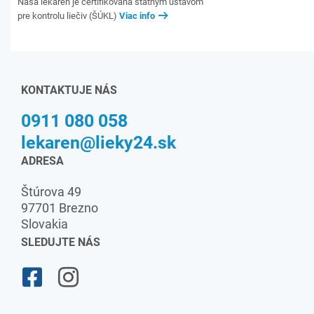
Naša lekáreň je certifikovaná štátnym ústavom
pre kontrolu liečiv (ŠÚKL)
Viac info
KONTAKTUJE NÁS
0911 080 058
lekaren@lieky24.sk
ADRESA
Štúrova 49
97701 Brezno
Slovakia
SLEDUJTE NÁS