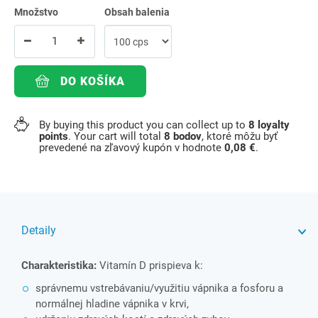
Množstvo
Obsah balenia
DO KOŠÍKA
By buying this product you can collect up to
8
loyalty
points
. Your cart will total
8
bodov
, ktoré môžu byť
prevedené na zľavový kupón v hodnote
0,08 €
.
Detaily
Charakteristika:
Vitamín D prispieva k:
správnemu vstrebávaniu/využitiu vápnika a fosforu a
normálnej hladine vápnika v krvi,