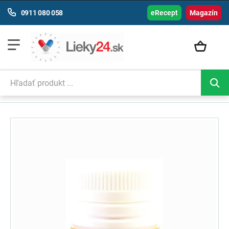
0911 080 058
eRecept
Magazín