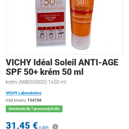
VICHY Idéal Soleil ANTI-AGE
SPF 50+ krém 50 ml
krém (MB055000) 1x50 ml
VICHY Laboratoires
Kód tovaru:
T04758
Doručenie do 7 pracovných dní
31,45 €
s dph