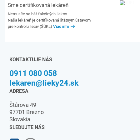
Sme certifikovaná lekáreň
Nemusíte sa báť falošných liekov.
Naša lekáreň je certifikovaná štátnym ústavom
pre kontrolu liečiv (ŠÚKL)
Viac info
KONTAKTUJE NÁS
0911 080 058
lekaren@lieky24.sk
ADRESA
Štúrova 49
97701 Brezno
Slovakia
SLEDUJTE NÁS