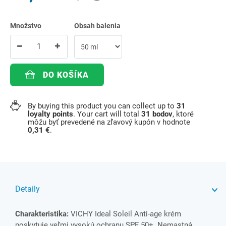
Množstvo
Obsah balenia
DO KOŠÍKA
By buying this product you can collect up to
31
loyalty points
. Your cart will total
31
bodov
, ktoré
môžu byť prevedené na zľavový kupón v hodnote
0,31 €
.
Detaily
Charakteristika:
VICHY Ideal Soleil Anti-age krém
poskytuje veľmi vysokú ochranu SPF 50+. Nemastná