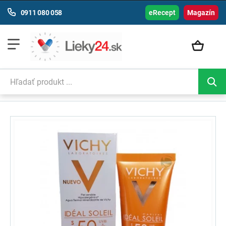
0911 080 058
eRecept
Magazín