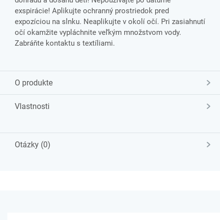
dohľadu a dosahu detí! Nepoužívajte po dátume
exspirácie! Aplikujte ochranný prostriedok pred
expozíciou na slnku. Neaplikujte v okolí očí. Pri zasiahnutí
očí okamžite vypláchnite veľkým množstvom vody.
Zabráňte kontaktu s textíliami.
O produkte
Vlastnosti
Otázky (0)