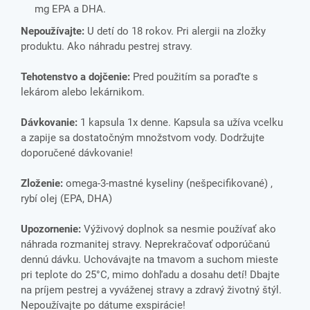
mg EPA a DHA.
Nepoužívajte:
U detí do 18 rokov. Pri alergii na zložky
produktu. Ako náhradu pestrej stravy.
Tehotenstvo a dojčenie:
Pred použitím sa poraďte s
lekárom alebo lekárnikom.
Dávkovanie:
1 kapsula 1x denne. Kapsula sa užíva vcelku
a zapije sa dostatočným množstvom vody. Dodržujte
doporučené dávkovanie!
Zloženie:
omega-3-mastné kyseliny (nešpecifikované) ,
rybí olej (EPA, DHA)
Upozornenie:
Výživový doplnok sa nesmie používať ako
náhrada rozmanitej stravy. Neprekračovať odporúčanú
dennú dávku. Uchovávajte na tmavom a suchom mieste
pri teplote do 25°C, mimo dohľadu a dosahu detí! Dbajte
na príjem pestrej a vyváženej stravy a zdravý životný štýl.
Nepoužívajte po dátume exspirácie!