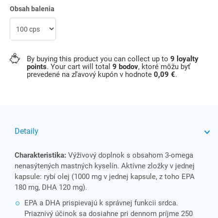
Obsah balenia
By buying this product you can collect up to
9
loyalty
points
. Your cart will total
9
bodov
, ktoré môžu byť
prevedené na zľavový kupón v hodnote
0,09 €
.
Detaily
Charakteristika:
Výživový doplnok s obsahom 3-omega
nenasýtených mastných kyselín. Aktívne zložky v jednej
kapsule: rybí olej (1000 mg v jednej kapsule, z toho EPA
180 mg, DHA 120 mg).
EPA a DHA prispievajú k správnej funkcii srdca.
Priaznivý účinok sa dosiahne pri dennom príjme 250