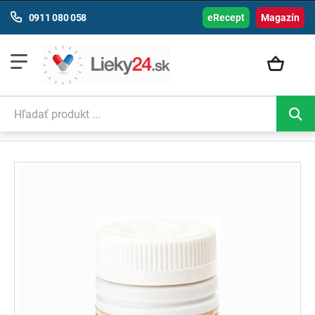
0911 080 058
eRecept
Magazín