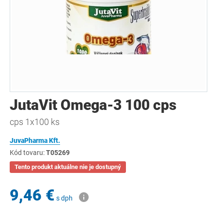
JutaVit Omega-3 100 cps
cps 1x100 ks
JuvaPharma Kft.
Kód tovaru:
T05269
Tento produkt aktuálne nie je dostupný
9,46 €
s dph