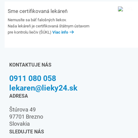
Sme certifikovaná lekáreň
Nemusíte sa báť falošných liekov.
Naša lekáreň je certifikovaná štátnym ústavom
pre kontrolu liečiv (ŠÚKL)
Viac info
KONTAKTUJE NÁS
0911 080 058
lekaren@lieky24.sk
ADRESA
Štúrova 49
97701 Brezno
Slovakia
SLEDUJTE NÁS