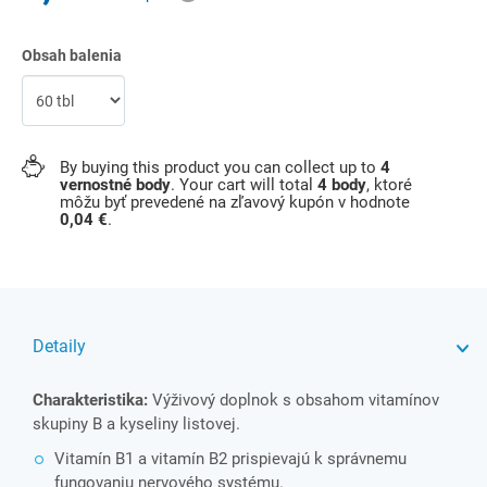
Obsah balenia
By buying this product you can collect up to
4
vernostné body
. Your cart will total
4
body
, ktoré
môžu byť prevedené na zľavový kupón v hodnote
0,04 €
.
Detaily
Charakteristika:
Výživový doplnok s obsahom vitamínov
skupiny B a kyseliny listovej.
Vitamín B1 a vitamín B2 prispievajú k správnemu
fungovaniu nervového systému.