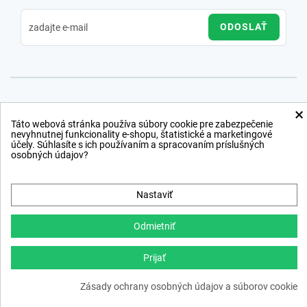
ODOSLAŤ
×
Táto webová stránka používa súbory cookie pre zabezpečenie
nevyhnutnej funkcionality e-shopu, štatistické a marketingové
účely. Súhlasíte s ich používaním a spracovaním príslušných
osobných údajov?
Nastaviť
Odmietniť
Prijať
Copyright © 2012 − 2026
Zásady ochrany osobných údajov a súborov cookie
webdesign
,
ppc
›
netsuccess.sk