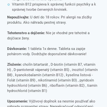
Vitamín B12 prispieva k správnej funkcii psychiky a k
správnej tvorbe červených krviniek.
Nepoužívajte:
U detí do 18 rokov. Pri alergii na zložky
produktu. Ako náhradu pestrej stravy.
Tehotenstvo a dojčenie:
Nie je vhodné pre tehotné a
dojčiace ženy.
Dávkovanie:
1 tableta 1x denne. Tableta sa zapije
pohárom vody. Dodržujte doporučené dávkovanie!
Zloženie:
cholín bitartarát , D-biotín (vitamín B7, vitamín
H) , D-pantotenát vápenatý (vitamín B5) , inozitol (vitamín
B8) , kyanokobalamín (vitamín B12) , kyselina listová -
Folát (vitamín B9) , nikotínamid (vitamín B3) , pyridoxín
hydrochlorid (vitamín B6) , riboflavín (vitamín B2) , tiamín
hydrochlorid (vitamín B1)
Upozornenie:
Výživový doplnok sa nesmie používať ako
náhrada rozmanitej stravy. Neprekračovať odporúčanú