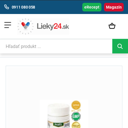
0911 080 058
eRecept
Magazín