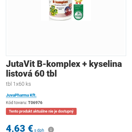
JutaVit B-komplex + kyselina
listová 60 tbl
tbl 1x60 ks
JuvaPharma Kft.
Kód tovaru:
T06976
Tento produkt aktuálne nie je dostupný
4,63 €
s dph