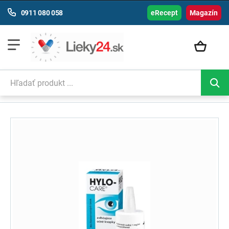
0911 080 058
eRecept
Magazín