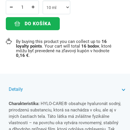
DO KOŠÍKA
By buying this product you can collect up to
16
loyalty points
. Your cart will total
16
bodov
, ktoré
môžu byť prevedené na zľavový kupón v hodnote
0,16 €
.
Detaily
Charakteristika:
HYLO-CARE® obsahuje hyaluronát sodný,
prirodzenú substanciu, ktorá sa nachádza v oku, ale aj v
iných častiach tela. Táto látka má zvláštne fyzikálne
vlastnosti – na povrchu oka vytvára rovnomerný, stabilný
a dlhodobo priľnavý film, ktorý odoláva odplaveniu. Tak