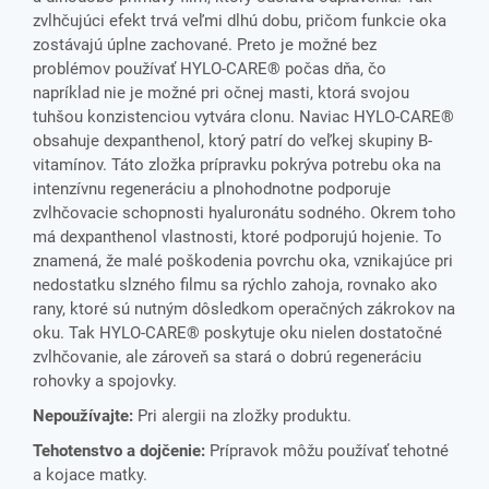
zvlhčujúci efekt trvá veľmi dlhú dobu, pričom funkcie oka
zostávajú úplne zachované. Preto je možné bez
problémov používať HYLO-CARE® počas dňa, čo
napríklad nie je možné pri očnej masti, ktorá svojou
tuhšou konzistenciou vytvára clonu. Naviac HYLO-CARE®
obsahuje dexpanthenol, ktorý patrí do veľkej skupiny B-
vitamínov. Táto zložka prípravku pokrýva potrebu oka na
intenzívnu regeneráciu a plnohodnotne podporuje
zvlhčovacie schopnosti hyaluronátu sodného. Okrem toho
má dexpanthenol vlastnosti, ktoré podporujú hojenie. To
znamená, že malé poškodenia povrchu oka, vznikajúce pri
nedostatku slzného filmu sa rýchlo zahoja, rovnako ako
rany, ktoré sú nutným dôsledkom operačných zákrokov na
oku. Tak HYLO-CARE® poskytuje oku nielen dostatočné
zvlhčovanie, ale zároveň sa stará o dobrú regeneráciu
rohovky a spojovky.
Nepoužívajte:
Pri alergii na zložky produktu.
Tehotenstvo a dojčenie:
Prípravok môžu používať tehotné
a kojace matky.