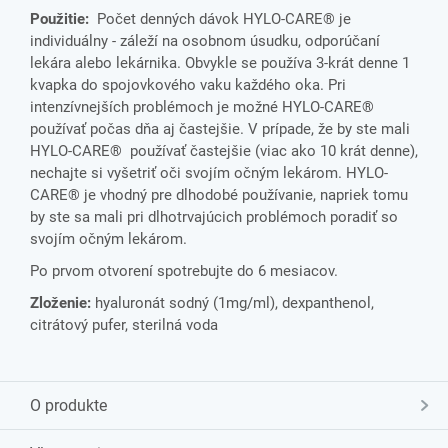
Použitie:
Počet denných dávok HYLO-CARE® je
individuálny - záleží na osobnom úsudku, odporúčaní
lekára alebo lekárnika. Obvykle se používa 3-krát denne 1
kvapka do spojovkového vaku každého oka. Pri
intenzívnejších problémoch je možné HYLO-CARE®
používať počas dňa aj častejšie. V prípade, že by ste mali
HYLO-CARE® používať častejšie (viac ako 10 krát denne),
nechajte si vyšetriť oči svojím očným lekárom. HYLO-
CARE® je vhodný pre dlhodobé používanie, napriek tomu
by ste sa mali pri dlhotrvajúcich problémoch poradiť so
svojím očným lekárom.
Po prvom otvorení spotrebujte do 6 mesiacov.
Zloženie:
hyaluronát sodný (1mg/ml), dexpanthenol,
citrátový pufer, sterilná voda
O produkte