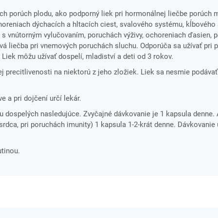
ých porúch plodu, ako podporný liek pri hormonálnej liečbe porúch
horeniach dýchacích a hltacích ciest, svalového systému, kĺbového a
 s vnútorným vylučovaním, poruchách výživy, ochoreniach ďasien, p
á liečba pri vnemových poruchách sluchu. Odporúča sa užívať pri p
Liek môžu užívať dospelí, mladiství a deti od 3 rokov.
j precitlivenosti na niektorú z jeho zložiek. Liek sa nesmie podáva
 a pri dojčení určí lekár.
e u dospelých nasledujúce. Zvyčajné dávkovanie je 1 kapsula denne.
srdca, pri poruchách imunity) 1 kapsula 1-2-krát denne. Dávkovanie 
utinou.