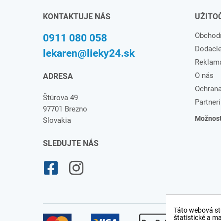
KONTAKTUJE NÁS
UŽITO
Obchod
0911 080 058
Dodaci
lekaren@lieky24.sk
Reklam
O nás
ADRESA
Ochrana
Štúrova 49
Partneri
97701 Brezno
Možnosti
Slovakia
SLEDUJTE NÁS
Táto webová st
štatistické a m