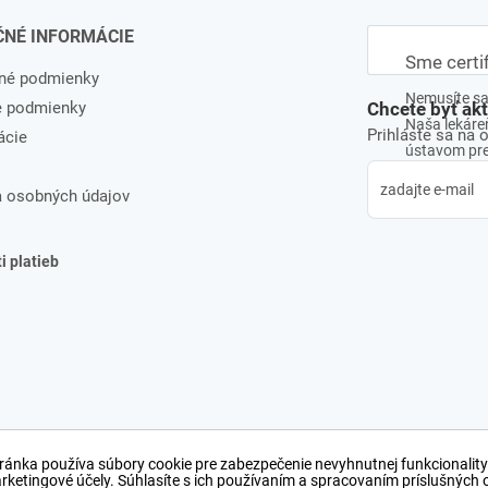
ČNÉ INFORMÁCIE
Sme certi
né podmienky
Nemusíte sa 
e podmienky
Chcete byť ak
Naša lekáreň
Prihláste sa na 
ácie
ústavom pre 
 osobných údajov
 platieb
ránka používa súbory cookie pre zabezpečenie nevyhnutnej funkcionality
arketingové účely. Súhlasíte s ich používaním a spracovaním príslušných