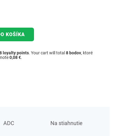
DO KOŠÍKA
8
loyalty points
. Your cart will total
8
bodov
, ktoré
dnote
0,08 €
.
ADC
Na stiahnutie