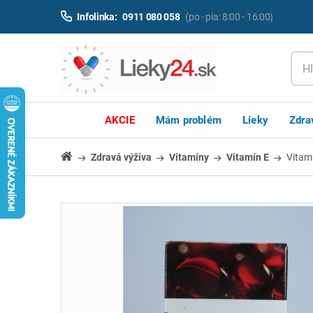
Infolinka:
0911 080 058
(po - pia: 8:00 - 16:00)
AKCIE
Mám problém
Lieky
Zdra
Zdravá výživa
Vitamíny
Vitamín E
Vitam