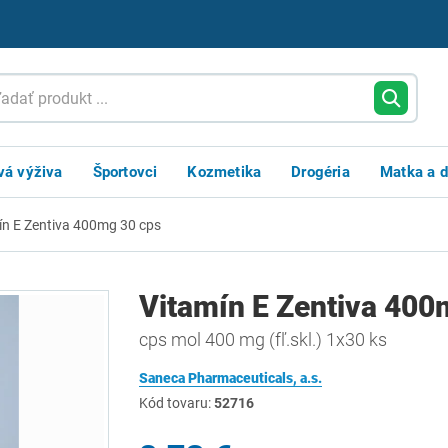
vá výživa
Športovci
Kozmetika
Drogéria
Matka a d
ín E Zentiva 400mg 30 cps
Vitamín E Zentiva 400
cps mol 400 mg (fľ.skl.) 1x30 ks
Saneca Pharmaceuticals, a.s.
Kód tovaru:
52716