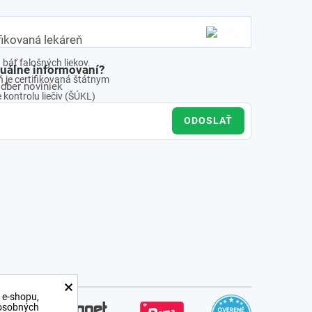
fikovaná lekáreň
báť falošných liekov.
tuálne informovaní?
 je certifikovaná štátnym
odber noviniek
kontrolu liečiv (ŠÚKL)
ODOSLAŤ
×
 e-shopu,
 osobných