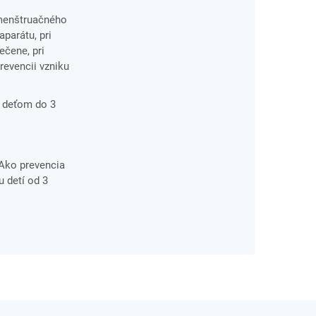
 menštruačného
parátu, pri
ečene, pri
revencii vzniku
ť deťom do 3
 Ako prevencia
u detí od 3