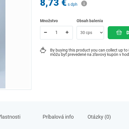
8,73 €
s dph
Množstvo
Obsah balenia
By buying this product you can collect up to
môžu byť prevedené na zľavový kupón v ho
lastnosti
Príbalová info
Otázky (0)