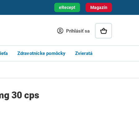
eRecept
Magazín
Prihlásiť sa
ieťa
Zdravotnícke pomôcky
Zvieratá
mg 30 cps