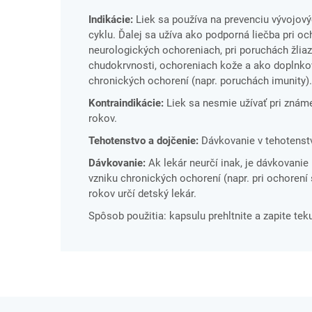
Indikácie:
Liek sa používa na prevenciu vývojov
cyklu. Ďalej sa užíva ako podporná liečba pri oc
neurologických ochoreniach, pri poruchách žliaz
chudokrvnosti, ochoreniach kože a ako doplnkov
chronických ochorení (napr. poruchách imunity). 
Kontraindikácie:
Liek sa nesmie užívať pri známe
rokov.
Tehotenstvo a dojčenie:
Dávkovanie v tehotenstve
Dávkovanie:
Ak lekár neurčí inak, je dávkovani
vzniku chronických ochorení (napr. pri ochorení 
rokov určí detský lekár.
Spôsob použitia: kapsulu prehltnite a zapite tek