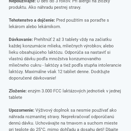
Nepoužívajte:
U detí do 3 rokov. Pri alergii na zložky
produktu. Ako náhradu pestrej stravy.
Tehotenstvo a dojčenie:
Pred použitím sa poraďte s
lekárom alebo lekárnikom.
Dávkovanie:
Prehltnúť 2 až 3 tablety vždy na začiatku
každej konzumácie mlieka, mliečnych výrobkov, alebo
lieku obsahujúceho laktózu. Odporúča sa nastaviť si
vlastnú dávku podľa množstva konzumovaného
mliečneho cukru - laktózy a tiež podľa stupňa intolerancie
laktózy. Maximálne však 12 tabliet denne. Dodržujte
doporučené dávkovanie!
Zloženie:
enzým 3.000 FCC laktázových jednotiek v jednej
tablete
Upozornenie:
Výživový doplnok sa nesmie používať ako
náhrada rozmanitej stravy. Neprekračovať odporúčanú
dennú dávku. Uchovávajte na tmavom a suchom mieste
pri teplote do 25°C, mimo dohľadu a dosahu detí! Dbajte