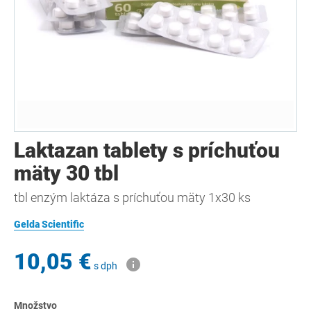
Laktazan tablety s príchuťou
mäty 30 tbl
tbl enzým laktáza s príchuťou mäty 1x30 ks
Gelda Scientific
10,05 €
s dph
Množstvo