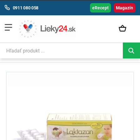
0911 080 058
eRecept
Magazín