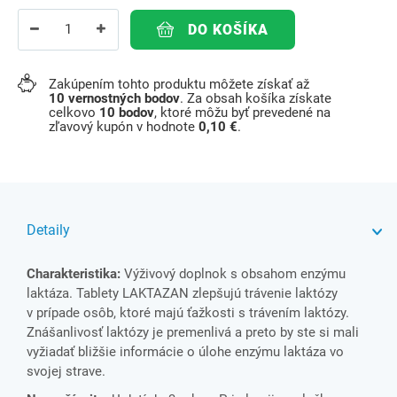
DO KOŠÍKA
Zakúpením tohto produktu môžete získať až
10
vernostných bodov
. Za obsah košíka získate
celkovo
10
bodov
, ktoré môžu byť prevedené na
zľavový kupón v hodnote
0,10 €
.
Detaily
Charakteristika:
Výživový doplnok s obsahom enzýmu
laktáza. Tablety LAKTAZAN zlepšujú trávenie laktózy
v prípade osôb, ktoré majú ťažkosti s trávením laktózy.
Znášanlivosť laktózy je premenlivá a preto by ste si mali
vyžiadať bližšie informácie o úlohe enzýmu laktáza vo
svojej strave.