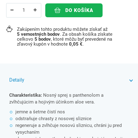
DO KOŠÍKA
Zakúpením tohto produktu môžete získať až
5
vernostných bodov
. Za obsah košíka získate
celkovo
5
bodov
, ktoré môžu byť prevedené na
zľavový kupón v hodnote
0,05 €
.
Detaily
Charakteristika:
Nosný sprej s panthenolom a
zvlhčujúcim a hojivým účinkom aloe vera.
jemne a šetrne čistí nos
odstraňuje chrasty z nosovej sliznice
regeneruje a zvlhčuje nosovú sliznicu, chráni ju pred
vysychaním