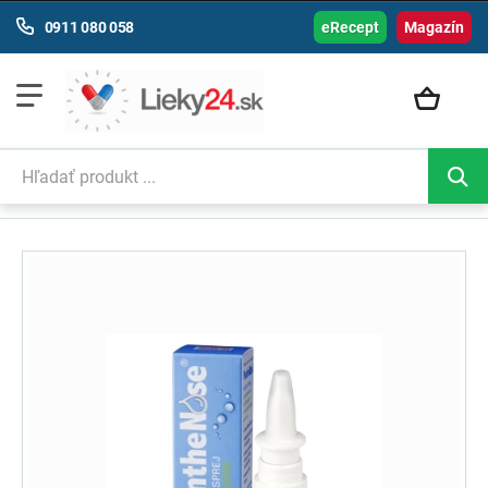
0911 080 058
eRecept
Magazín