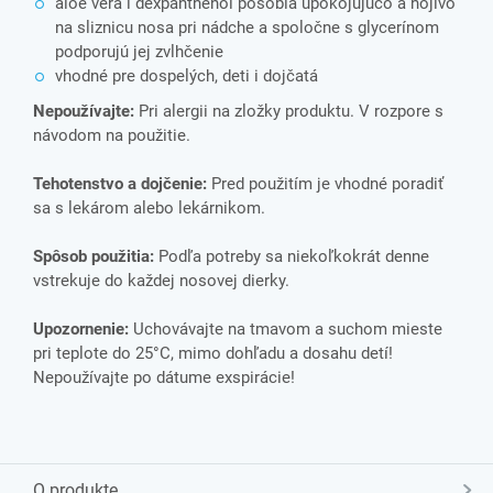
aloe vera i dexpanthenol pôsobia upokojujúco a hojivo
na sliznicu nosa pri nádche a spoločne s glycerínom
podporujú jej zvlhčenie
vhodné pre dospelých, deti i dojčatá
Nepoužívajte:
Pri alergii na zložky produktu. V rozpore s
návodom na použitie.
Tehotenstvo a dojčenie:
Pred použitím je vhodné poradiť
sa s lekárom alebo lekárnikom.
Spôsob použitia:
Podľa potreby sa niekoľkokrát denne
vstrekuje do každej nosovej dierky.
Upozornenie:
Uchovávajte na tmavom a suchom mieste
pri teplote do 25°C, mimo dohľadu a dosahu detí!
Nepoužívajte po dátume exspirácie!
O produkte