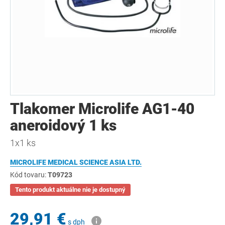
Tlakomer Microlife AG1-40
aneroidový 1 ks
1x1 ks
MICROLIFE MEDICAL SCIENCE ASIA LTD.
Kód tovaru:
T09723
Tento produkt aktuálne nie je dostupný
29,91 €
s dph