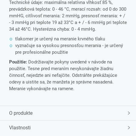
Technické údaje: maximálna relatívna vlhkosť 85 %,
prevádzková teplota: 0 - 46 °C, merací rozsah: od 0 do 300
mmHG, citlivosť merania: 2 mmHg, presnosť merania: + /
- 3 mmHg pri teplote 19 až 33°C a + / - 6 mmHg pri teplote
34 až 46°C. Hysterézna chyba: 0 - 4 mmHg.
tlakomer je určený na meranie krvného tlaku
vyznačuje sa vysokou presnosťou merania - je určený
pre profesionálne použitie
Použitie:
Dodržiavajte pokyny uvedené v návode na
použitie. Tesne pred meraním nevykonávajte žiadnu
činnosť, nejedzte ani nefajčite. Odstráňte prekážajúce
odevy a uistite sa, že manžeta je správne nasadená.
Meranie vykonávajte na ramene.
O produkte
Vlastnosti