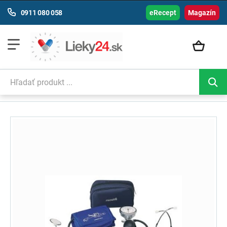
0911 080 058
eRecept
Magazín