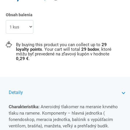
Obsah balenia
By buying this product you can collect up to
29
loyalty points
. Your cart will total
29
bodov
, ktoré
môžu byť prevedené na zľavový kupón v hodnote
0,29 €
.
Detaily
Charakteristika:
Aneroidný tlakomer na meranie krvného
tlaku na ramene. Komponenty – hlavná jednotka (
fonendoskop, meracia jednotka, balónik s vypúšťacím
ventilom, brašňa), manžeta, veľký a prehľadný budík.