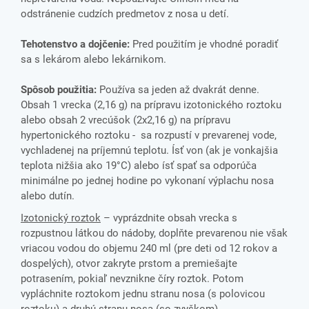
odstránenie cudzích predmetov z nosa u detí.
Tehotenstvo a dojčenie:
Pred použitím je vhodné poradiť
sa s lekárom alebo lekárnikom.
Spôsob použitia:
Používa sa jeden až dvakrát denne.
Obsah 1 vrecka (2,16 g) na prípravu izotonického roztoku
alebo obsah 2 vrecúšok (2x2,16 g) na prípravu
hypertonického roztoku - sa rozpustí v prevarenej vode,
vychladenej na príjemnú teplotu. Ísť von (ak je vonkajšia
teplota nižšia ako 19°C) alebo ísť spať sa odporúča
minimálne po jednej hodine po vykonaní výplachu nosa
alebo dutín.
Izotonický roztok
– vyprázdnite obsah vrecka s
rozpustnou látkou do nádoby, doplňte prevarenou nie však
vriacou vodou do objemu 240 ml (pre deti od 12 rokov a
dospelých), otvor zakryte prstom a premiešajte
potrasením, pokiaľ nevznikne číry roztok. Potom
vypláchnite roztokom jednu stranu nosa (s polovicou