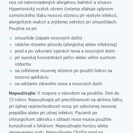
nos od nahromadených alergénov, baktérií a vírusov.
Hypertonický roztok okrem čistenia sťahuje vplyvom
osmotického tlaku nosovú sliznicu pri výskyte infekcií,
alergických reakcií a zvýšenej sekrécii pri sínusitídach.
Používa sa pri:
sínusitíde (zápale nosových dutín)
nádche rôzneho pôvodu (alergickej alebo infekčnej)
pred a po vykonaní operácií nosa a nosových dutín
pri vysokej koncentrácii peľov alebo veľmi suchom
vzduchu
na zvlhčenie nosovej sliznice po použití liekov na
nosovú aplikáciu
na udržanie zdravého nosa a nosových dutín
Nepoužívajte:
V rozpore s návodom na použitie. Deti do
12 rokov. Nepoužívajte pri precitlivenosti na aktívnu látku,
pri úplnej nepriechodnosti nosa, pri vybočenej nosovej
prepážke alebo pri ušnej infekcii. Pacienti po
chirurgickom zákroku v oblasti nosa musia použitie
konzultovať s lekárom. Nepoužívajte horúcu alebo
neprevarenú vodu. Nepoužívajte ClinSin med na