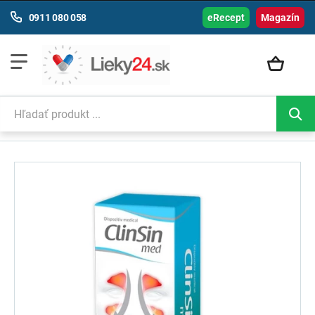
0911 080 058
eRecept
Magazín