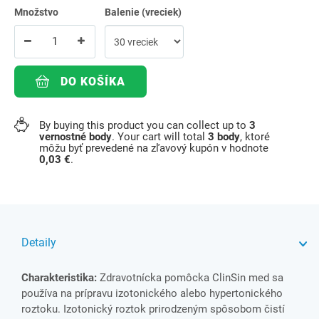
Množstvo
Balenie (vreciek)
DO KOŠÍKA
By buying this product you can collect up to
3
vernostné body
. Your cart will total
3
body
, ktoré
môžu byť prevedené na zľavový kupón v hodnote
0,03 €
.
Detaily
Charakteristika:
Zdravotnícka pomôcka ClinSin med sa
používa na prípravu izotonického alebo hypertonického
roztoku. Izotonický roztok prirodzeným spôsobom čistí