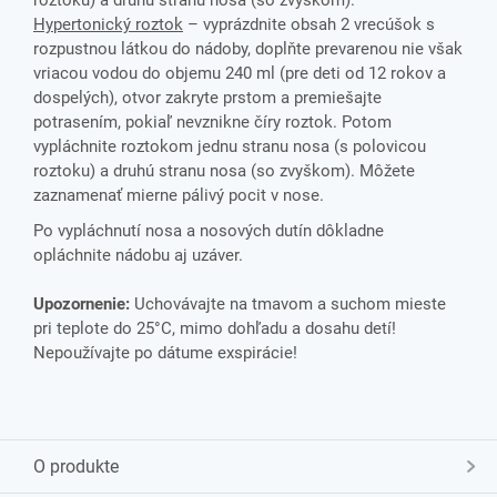
roztoku) a druhú stranu nosa (so zvyškom).
Hypertonický roztok
– vyprázdnite obsah 2 vrecúšok s
rozpustnou látkou do nádoby, doplňte prevarenou nie však
vriacou vodou do objemu 240 ml (pre deti od 12 rokov a
dospelých), otvor zakryte prstom a premiešajte
potrasením, pokiaľ nevznikne číry roztok. Potom
vypláchnite roztokom jednu stranu nosa (s polovicou
roztoku) a druhú stranu nosa (so zvyškom). Môžete
zaznamenať mierne pálivý pocit v nose.
Po vypláchnutí nosa a nosových dutín dôkladne
opláchnite nádobu aj uzáver.
Upozornenie:
Uchovávajte na tmavom a suchom mieste
pri teplote do 25°C, mimo dohľadu a dosahu detí!
Nepoužívajte po dátume exspirácie!
O produkte