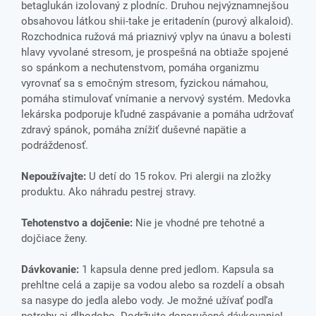
betaglukán izolovaný z plodníc. Druhou nejvýznamnejšou
obsahovou látkou shii-take je eritadenín (purový alkaloid).
Rozchodnica ružová má priaznivý vplyv na únavu a bolesti
hlavy vyvolané stresom, je prospešná na obtiaže spojené
so spánkom a nechutenstvom, pomáha organizmu
vyrovnať sa s emočným stresom, fyzickou námahou,
pomáha stimulovať vnímanie a nervový systém. Medovka
lekárska podporuje kľudné zaspávanie a pomáha udržovať
zdravý spánok, pomáha znížiť duševné napätie a
podráždenosť.
Nepoužívajte:
U detí do 15 rokov. Pri alergii na zložky
produktu. Ako náhradu pestrej stravy.
Tehotenstvo a dojčenie:
Nie je vhodné pre tehotné a
dojčiace ženy.
Dávkovanie:
1 kapsula denne pred jedlom. Kapsula sa
prehltne celá a zapije sa vodou alebo sa rozdelí a obsah
sa nasype do jedla alebo vody. Je možné užívať podľa