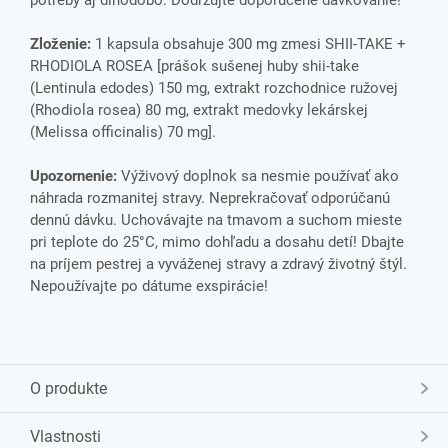
potreby aj dlhodobo. Dodržujte doporučené dávkovanie!
Zloženie:
1 kapsula obsahuje 300 mg zmesi SHII-TAKE +
RHODIOLA ROSEA [prášok sušenej huby shii-take
(Lentinula edodes) 150 mg, extrakt rozchodnice ružovej
(Rhodiola rosea) 80 mg, extrakt medovky lekárskej
(Melissa officinalis) 70 mg].
Upozornenie:
Výživový doplnok sa nesmie používať ako
náhrada rozmanitej stravy. Neprekračovať odporúčanú
dennú dávku. Uchovávajte na tmavom a suchom mieste
pri teplote do 25°C, mimo dohľadu a dosahu detí! Dbajte
na príjem pestrej a vyváženej stravy a zdravý životný štýl.
Nepoužívajte po dátume exspirácie!
O produkte
Vlastnosti