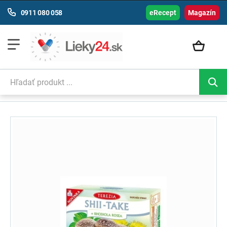
0911 080 058
eRecept
Magazín