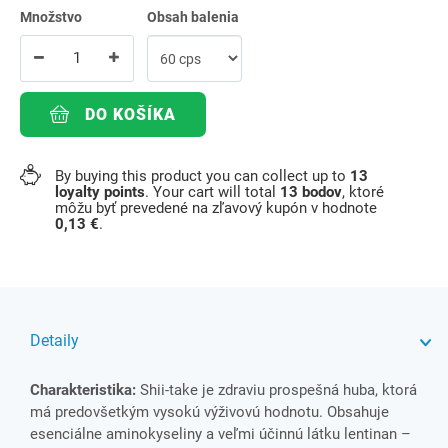
Množstvo
Obsah balenia
DO KOŠÍKA
By buying this product you can collect up to
13
loyalty points
. Your cart will total
13
bodov
, ktoré
môžu byť prevedené na zľavový kupón v hodnote
0,13 €
.
Detaily
Charakteristika:
Shii-take je zdraviu prospešná huba, ktorá
má predovšetkým vysokú výživovú hodnotu. Obsahuje
esenciálne aminokyseliny a veľmi účinnú látku lentinan –