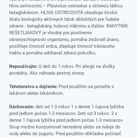
hlivu ustricovitú – Pleurotus ostreatus s účinnou látkou
betaglukánom. HLIVA USTRICOVITÁ obsahuje širokú
škálu biologicky aktívnych látok dôležitých pre ľudské
zdravie - betaglukány, hubovú vlákninu a ďalšie. RAKYTNÍK
REŠETLIAKOVÝ je vhodný pre posilnenie
obranyschopnosti organizmu, pomáha znižovať únavu,
posilňuje činnosť srdca, zlepšuje činnosť tráviaceho
traktu a pomáha udržiavať zdravú pokožku.
Nepoužívajte:
U detí do 1 rokov. Pri alergii na zložky
produktu. Ako náhradu pestrej stravy.
Tehotenstvo a dojčenie:
Pred použitím sa poraďte s
lekárom alebo lekárnikom.
Dávkovanie:
deti od 1-3 rokov 1 x denne 1 čajová lyžička
pred jedlom počas 1-3 mesiacov. Deti od 3 rokov: 2 x
denne 1 čajová lyžička pred jedlom počas 1-3 mesiacov.
Sirup možno konzumovať neriedený alebo sa naleje do
vody alebo do jogurtu. Pred použitím dôkladne potriasť.