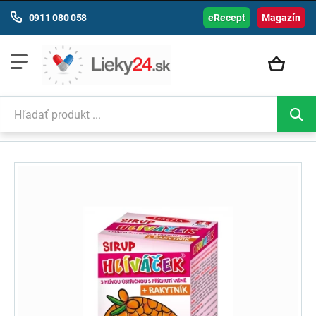
0911 080 058
eRecept
Magazín