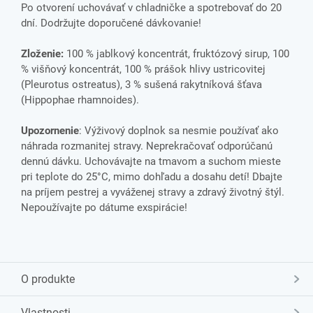
Po otvorení uchovávať v chladničke a spotrebovať do 20
dní. Dodržujte doporučené dávkovanie!
Zloženie:
100 % jablkový koncentrát, fruktózový sirup, 100
% višňový koncentrát, 100 % prášok hlivy ustricovitej
(Pleurotus ostreatus), 3 % sušená rakytníková šťava
(Hippophae rhamnoides).
Upozornenie
: Výživový doplnok sa nesmie používať ako
náhrada rozmanitej stravy. Neprekračovať odporúčanú
dennú dávku. Uchovávajte na tmavom a suchom mieste
pri teplote do 25°C, mimo dohľadu a dosahu detí! Dbajte
na príjem pestrej a vyváženej stravy a zdravý životný štýl.
Nepoužívajte po dátume exspirácie!
O produkte
Vlastnosti