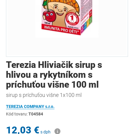
Terezia Hliviačik sirup s
hlivou a rykytníkom s
príchuťou višne 100 ml
sirup s príchuťou višne 1x100 ml
TEREZIA COMPANY s.r.o.
Kód tovaru:
T04584
12,03 €
s dph