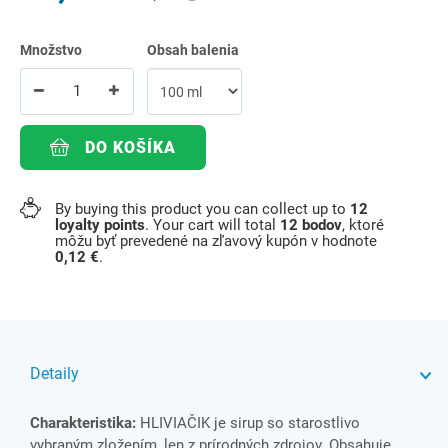
Množstvo
Obsah balenia
DO KOŠÍKA
By buying this product you can collect up to
12
loyalty points
. Your cart will total
12
bodov
, ktoré
môžu byť prevedené na zľavový kupón v hodnote
0,12 €
.
Detaily
Charakteristika:
HLIVIAČIK je sirup so starostlivo
vybraným zložením, len z prírodných zdrojov. Obsahuje