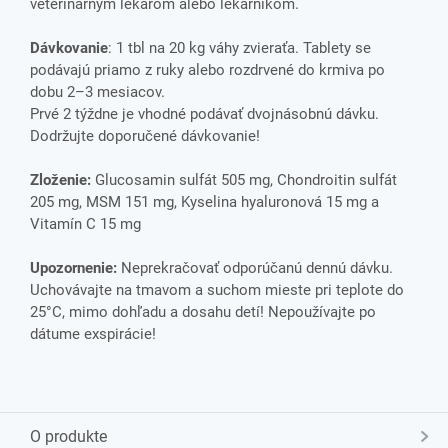
veterinárnym lekárom alebo lekárnikom.
Dávkovanie
: 1 tbl na 20 kg váhy zvieraťa. Tablety se
podávajú priamo z ruky alebo rozdrvené do krmiva po
dobu 2–3 mesiacov.
Prvé 2 týždne je vhodné podávať dvojnásobnú dávku.
Dodržujte doporučené dávkovanie!
Zloženie:
Glucosamin sulfát 505 mg, Chondroitin sulfát
205 mg, MSM 151 mg, Kyselina hyaluronová 15 mg a
Vitamín C 15 mg
Upozornenie:
Neprekračovať odporúčanú dennú dávku.
Uchovávajte na tmavom a suchom mieste pri teplote do
25°C, mimo dohľadu a dosahu detí! Nepoužívajte po
dátume exspirácie!
O produkte