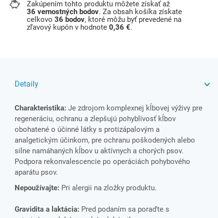
Zakúpením tohto produktu môžete získať až
36
vernostných bodov
. Za obsah košíka získate
celkovo
36
bodov
, ktoré môžu byť prevedené na
zľavový kupón v hodnote
0,36 €
.
Detaily
Charakteristika:
Je zdrojom komplexnej kĺbovej výživy pre
regeneráciu, ochranu a zlepšujú pohyblivosť kĺbov
obohatené o účinné látky s protizápalovým a
analgetickým účinkom, pre ochranu poškodených alebo
silne namáhaných kĺbov u aktívnych a chorých psov.
Podpora rekonvalescencie po operáciách pohybového
aparátu psov.
Nepoužívajte:
Pri alergii na zložky produktu.
Gravidita a laktácia:
Pred podaním sa poraďte s