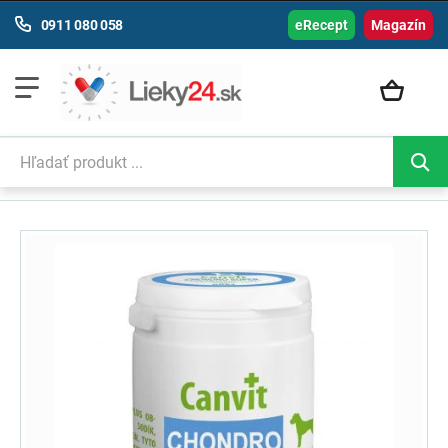
0911 080 058
eRecept
Magazín