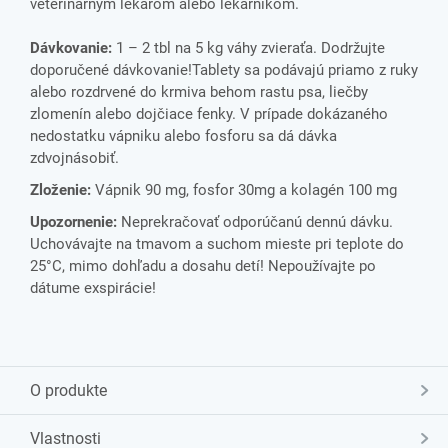
veterinárnym lekárom alebo lekárnikom.
Dávkovanie:
1 – 2 tbl na 5 kg váhy zvieraťa. Dodržujte
doporučené dávkovanie!Tablety sa podávajú priamo z ruky
alebo rozdrvené do krmiva behom rastu psa, liečby
zlomenín alebo dojčiace fenky. V prípade dokázaného
nedostatku vápniku alebo fosforu sa dá dávka
zdvojnásobiť.
Zloženie:
Vápnik 90 mg, fosfor 30mg a kolagén 100 mg
Upozornenie:
Neprekračovať odporúčanú dennú dávku.
Uchovávajte na tmavom a suchom mieste pri teplote do
25°C, mimo dohľadu a dosahu detí! Nepoužívajte po
dátume exspirácie!
O produkte
Vlastnosti