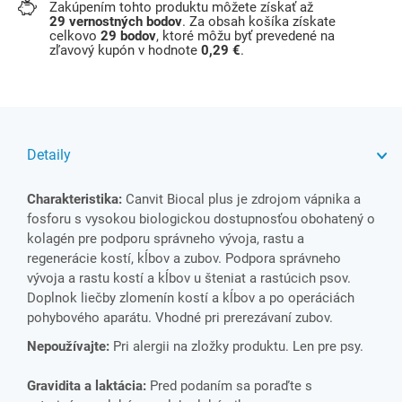
Zakúpením tohto produktu môžete získať až
29
vernostných bodov
. Za obsah košíka získate
celkovo
29
bodov
, ktoré môžu byť prevedené na
zľavový kupón v hodnote
0,29 €
.
Detaily
Charakteristika:
Canvit Biocal plus je zdrojom vápnika a
fosforu s vysokou biologickou dostupnosťou obohatený o
kolagén pre podporu správneho vývoja, rastu a
regenerácie kostí, kĺbov a zubov. Podpora správneho
vývoja a rastu kostí a kĺbov u šteniat a rastúcich psov.
Doplnok liečby zlomenín kostí a kĺbov a po operáciách
pohybového aparátu. Vhodné pri prerezávaní zubov.
Nepoužívajte:
Pri alergii na zložky produktu. Len pre psy.
Gravidita a laktácia:
Pred podaním sa poraďte s