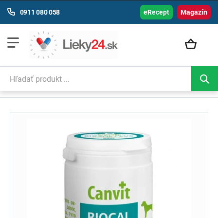
0911 080 058
eRecept
Magazín