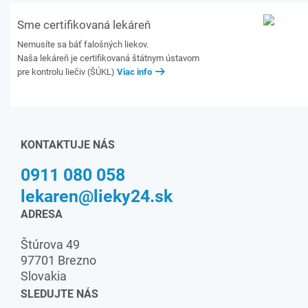
Sme certifikovaná lekáreň
Nemusíte sa báť falošných liekov.
Naša lekáreň je certifikovaná štátnym ústavom
pre kontrolu liečiv (ŠÚKL)
Viac info
KONTAKTUJE NÁS
0911 080 058
lekaren@lieky24.sk
ADRESA
Štúrova 49
97701 Brezno
Slovakia
SLEDUJTE NÁS