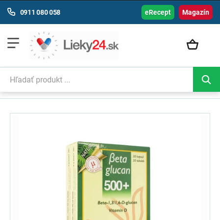
0911 080 058
eRecept
Magazín