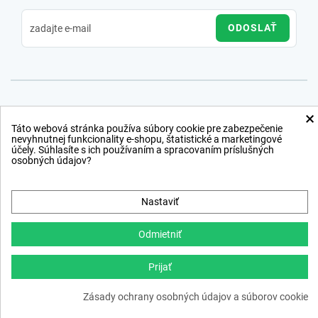
ODOSLAŤ
×
Táto webová stránka používa súbory cookie pre zabezpečenie
nevyhnutnej funkcionality e-shopu, štatistické a marketingové
účely. Súhlasíte s ich používaním a spracovaním príslušných
osobných údajov?
Nastaviť
Odmietniť
Prijať
Copyright © 2012 − 2026
Zásady ochrany osobných údajov a súborov cookie
webdesign
,
ppc
›
netsuccess.sk