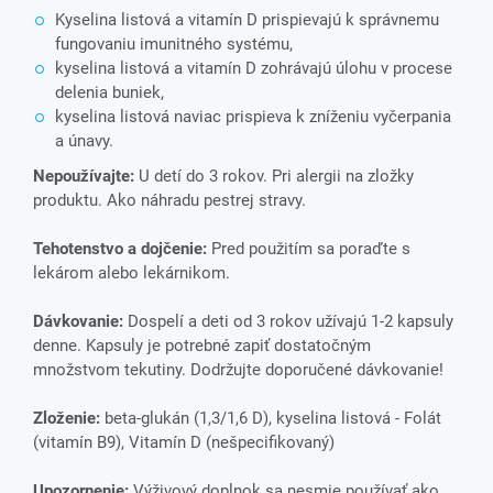
Kyselina listová a vitamín D prispievajú k správnemu
fungovaniu imunitného systému,
kyselina listová a vitamín D zohrávajú úlohu v procese
delenia buniek,
kyselina listová naviac prispieva k zníženiu vyčerpania
a únavy.
Nepoužívajte:
U detí do 3 rokov. Pri alergii na zložky
produktu. Ako náhradu pestrej stravy.
Tehotenstvo a dojčenie:
Pred použitím sa poraďte s
lekárom alebo lekárnikom.
Dávkovanie:
Dospelí a deti od 3 rokov užívajú 1-2 kapsuly
denne. Kapsuly je potrebné zapiť dostatočným
množstvom tekutiny. Dodržujte doporučené dávkovanie!
Zloženie:
beta-glukán (1,3/1,6 D), kyselina listová - Folát
(vitamín B9), Vitamín D (nešpecifikovaný)
Upozornenie:
Výživový doplnok sa nesmie používať ako