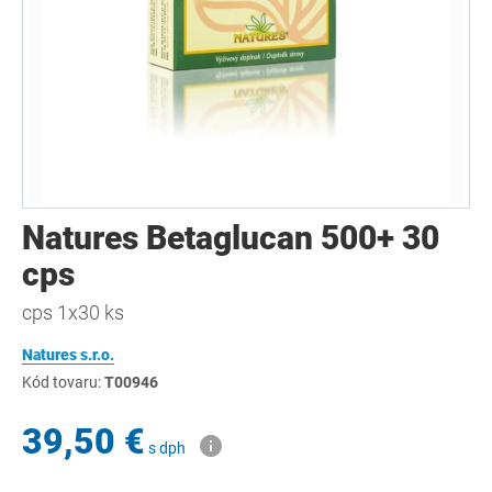
Natures Betaglucan 500+ 30
cps
cps 1x30 ks
Natures s.r.o.
Kód tovaru:
T00946
39,50 €
s dph