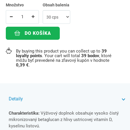
Množstvo
Obsah balenia
DO KOŠÍKA
By buying this product you can collect up to
39
loyalty points
. Your cart will total
39
bodov
, ktoré
môžu byť prevedené na zľavový kupón v hodnote
0,39 €
.
Detaily
Charakteristika:
Výživový doplnok obsahuje vysoko čistý
mikronizovaný betaglucan z hlivy ustricovej vitamín D,
kyselinu listovú.