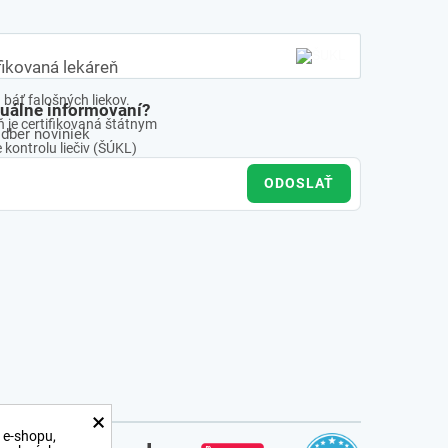
fikovaná lekáreň
báť falošných liekov.
tuálne informovaní?
 je certifikovaná štátnym
odber noviniek
kontrolu liečiv (ŠÚKL)
ODOSLAŤ
×
 e-shopu,