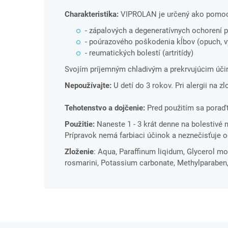
Charakteristika:
VIPROLAN je určený ako pomocný
- zápalových a degeneratívnych ochorení po
- poúrazového poškodenia kĺbov (opuch, v
- reumatických bolestí (artritídy)
Svojím príjemným chladivým a prekrvujúcim účin
Nepoužívajte:
U detí do 3 rokov. Pri alergii na z
Tehotenstvo a dojčenie:
Pred použitím sa poraďt
Použitie:
Naneste 1 - 3 krát denne na bolestivé 
Prípravok nemá farbiaci účinok a neznečisťuje o
Zloženie
: Aqua, Paraffinum liqidum, Glycerol mo
rosmarini, Potassium carbonate, Methylparaben