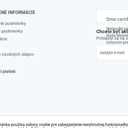
ČNÉ INFORMÁCIE
Sme certi
né podmienky
Nemusíte sa 
e podmienky
Chcete byť ak
Naša lekáreň
Prihláste sa na 
ácie
ústavom pre 
 osobných údajov
 platieb
ránka používa súbory cookie pre zabezpečenie nevyhnutnej funkcionality