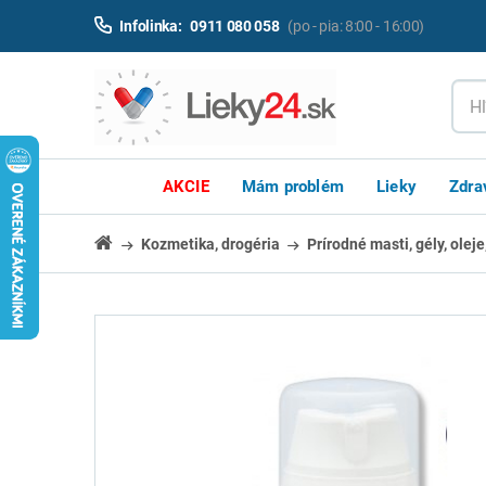
Infolinka:
0911 080 058
(po - pia: 8:00 - 16:00)
AKCIE
Mám problém
Lieky
Zdra
Kozmetika, drogéria
Prírodné masti, gély, oleje,