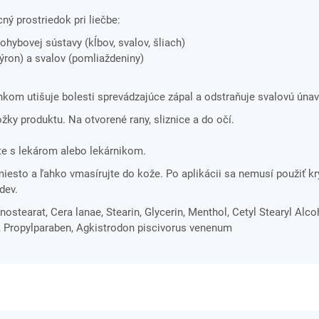
 prostriedok pri liečbe:
hybovej sústavy (kĺbov, svalov, šliach)
ýron) a svalov (pomliaždeniny)
kom utišuje bolesti sprevádzajúce zápal a odstraňuje svalovú únav
ložky produktu. Na otvorené rany, sliznice a do očí.
e s lekárom alebo lekárnikom.
miesto a ľahko vmasírujte do kože. Po aplikácii sa nemusí použiť kr
dev.
nostearat, Cera lanae, Stearin, Glycerin, Menthol, Cetyl Stearyl Alc
, Propylparaben, Agkistrodon piscivorus venenum