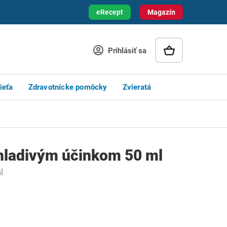
eRecept
Magazín
Prihlásiť sa
ieťa
Zdravotnícke pomôcky
Zvieratá
chladivým účinkom 50 ml
l