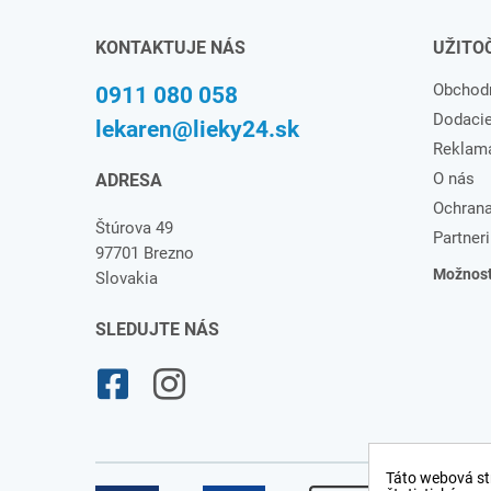
KONTAKTUJE NÁS
UŽITO
Obchod
0911 080 058
Dodaci
lekaren@lieky24.sk
Reklam
O nás
ADRESA
Ochrana
Štúrova 49
Partneri
97701 Brezno
Možnosti
Slovakia
SLEDUJTE NÁS
Táto webová st