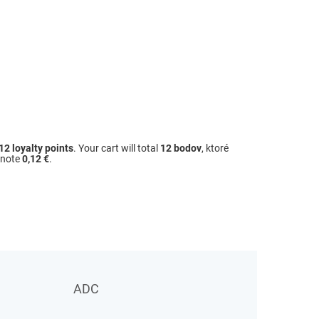
12
loyalty points
. Your cart will total
12
bodov
, ktoré
dnote
0,12 €
.
ADC