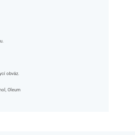
u.
ycí obväz.
ohol, Oleum