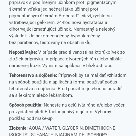
prípravok s posilneným účinkom proti pigmentačným
škvrnám vďaka jedinečnej látke účinnej proti
pigmentačným škvrnám Procerad™. vieži, rýchlo sa
vstrebávajúci gél-krém, 24-hodinová hydratácia a
dlhotrvajúci zmatňujúci účinok. Nemastný a nelepivý
výsledok. Je nekomedogénny, hypoalergénny,
bez parabénov, testovaný na obsah niklu.
Nepoužívajte:
V prípade precitlivenosti na ktorúkoľvek zo
zložiek prípravku. V prípade otvorených rán alebo hlbšie
narušenej kože. Vyhnite sa aplikácii v blízkosti očí.
Tehotenstvo a dojčenie:
Prípravok by sa mal dať vzhľadom
na spôsob použitia a aplikačnú formu používať počas
tehotenstva a dojčenia. Pred použitím je vhodné poradiť
sa s lekárom alebo lekárnikom.
Spôsob použitia:
Naneste na celú tvár ráno a/alebo večer
po vyčistení pleti Effaclar penivým gélom. Výborný
podklad pod make-up.
Zloženie:
AQUA / WATER, GLYCERIN, DIMETHICONE,
ISOCETYL STEARATE, NIACINAMIDE, ISOPROPYL