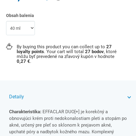
Obsah balenia
By buying this product you can collect up to
27
loyalty points
. Your cart will total
27
bodov
, ktoré
môžu byť prevedené na zľavový kupón v hodnote
0,27 €
.
Detaily
Charakteristika:
EFFACLAR DUO[+] je korekčný a
obnovujúci krém proti nedokonalostiam pleti a stopám po
akné, určený pre pleť so sklonom k prejavom akné,
upchaté póry a nadbytok kožného mazu. Komplexný