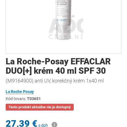
La Roche-Posay EFFACLAR
DUO[+] krém 40 ml SPF 30
(M9164900) anti UV, korekčný krém 1x40 ml
La Roche Posay
Kód tovaru:
T03651
Tento produkt aktuálne nie je dostupný
27,39 €
s dph