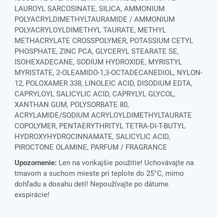
LAUROYL SARCOSINATE, SILICA, AMMONIUM
POLYACRYLDIMETHYLTAURAMIDE / AMMONIUM
POLYACRYLOYLDIMETHYL TAURATE, METHYL
METHACRYLATE CROSSPOLYMER, POTASSIUM CETYL
PHOSPHATE, ZINC PCA, GLYCERYL STEARATE SE,
ISOHEXADECANE, SODIUM HYDROXIDE, MYRISTYL
MYRISTATE, 2-OLEAMIDO-1,3-OCTADECANEDIOL, NYLON-
12, POLOXAMER 338, LINOLEIC ACID, DISODIUM EDTA,
CAPRYLOYL SALICYLIC ACID, CAPRYLYL GLYCOL,
XANTHAN GUM, POLYSORBATE 80,
ACRYLAMIDE/SODIUM ACRYLOYLDIMETHYLTAURATE
COPOLYMER, PENTAERYTHRITYL TETRA-DI-T-BUTYL
HYDROXYHYDROCINNAMATE, SALICYLIC ACID,
PIROCTONE OLAMINE, PARFUM / FRAGRANCE
Upozornenie:
Len na vonkajšie použitie! Uchovávajte na
tmavom a suchom mieste pri teplote do 25°C, mimo
dohľadu a dosahu detí! Nepoužívajte po dátume
exspirácie!