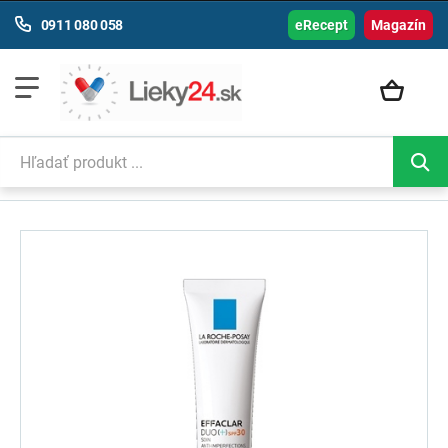
0911 080 058
eRecept
Magazín