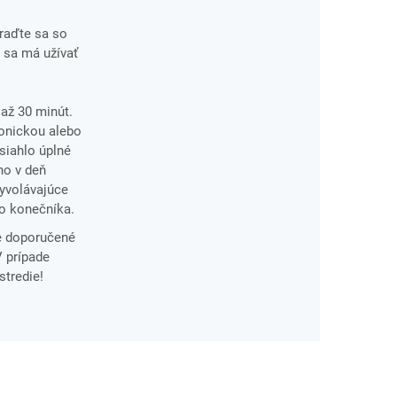
oraďte sa so
x sa má užívať
 až 30 minút.
ronickou alebo
siahlo úplné
no v deň
vyvolávajúce
do konečníka.
e doporučené
V prípade
stredie!