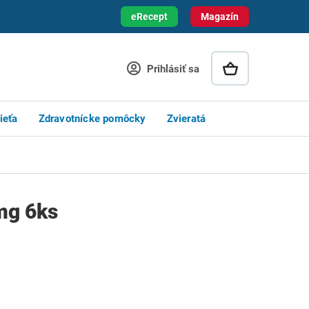
eRecept
Magazín
Prihlásiť sa
ieťa
Zdravotnícke pomôcky
Zvieratá
mg 6ks