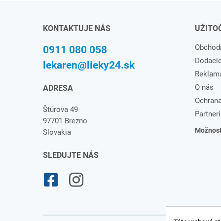
KONTAKTUJE NÁS
UŽITO
Obchod
0911 080 058
Dodaci
lekaren@lieky24.sk
Reklam
O nás
ADRESA
Ochrana
Štúrova 49
Partneri
97701 Brezno
Možnosti
Slovakia
SLEDUJTE NÁS