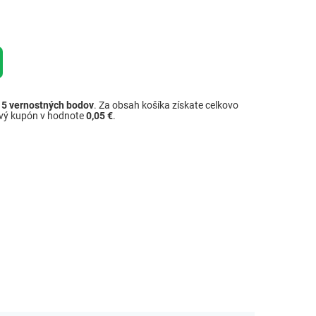
ž
5
vernostných bodov
. Za obsah košíka získate celkovo
ový kupón v hodnote
0,05 €
.