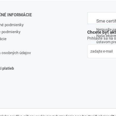
ČNÉ INFORMÁCIE
Sme certi
né podmienky
Nemusíte sa 
e podmienky
Chcete byť ak
Naša lekáreň
Prihláste sa na 
ácie
ústavom pre 
 osobných údajov
 platieb