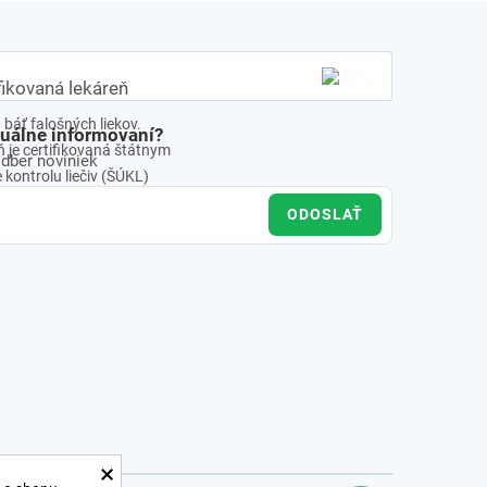
fikovaná lekáreň
báť falošných liekov.
tuálne informovaní?
 je certifikovaná štátnym
odber noviniek
kontrolu liečiv (ŠÚKL)
ODOSLAŤ
×