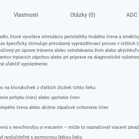
Vlastnosti
Otázky (0)
ADC
dlo, ktoré vyvoláva stimuláciu peristaltiky hrubého čreva a zmäkču
ax špecificky stimuluje prirodzený vyprázdňovací proces v nižších 
eúčinný pri úprave trávenia alebo vstrebávania živín alebo akýchkoľ
entov trpiacich zápchou alebo pri príprave na diagnostické vyšetrenia
né uľahčiť vyprázdnenie.
ebo na ktorúkoľvek z ďalších zložiek tohto lieku
nie pohybu čriev) alebo upchatie čriev
 slepého čreva alebo akútne zápalové ochorenie čriev
ojenú s nevoľnosťou a vracaním – môže to naznačovať viaceré závaž
yť nezlučiteľné s pomocnou látkou lieku