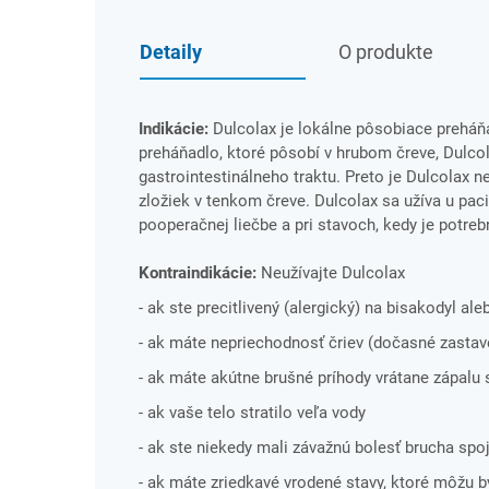
Detaily
O produkte
Indikácie:
Dulcolax je lokálne pôsobiace preháňa
preháňadlo, ktoré pôsobí v hrubom čreve, Dulcol
gastrointestinálneho traktu. Preto je Dulcolax n
zložiek v tenkom čreve. Dulcolax sa užíva u paci
pooperačnej liečbe a pri stavoch, kedy je potreb
Kontraindikácie:
Neužívajte Dulcolax
- ak ste precitlivený (alergický) na bisakodyl al
- ak máte nepriechodnosť čriev (dočasné zastave
- ak máte akútne brušné príhody vrátane zápalu
- ak vaše telo stratilo veľa vody
- ak ste niekedy mali závažnú bolesť brucha sp
- ak máte zriedkavé vrodené stavy, ktoré môžu b