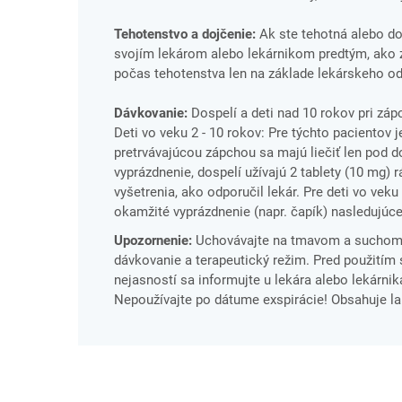
Tehotenstvo a dojčenie:
Ak ste tehotná alebo doj
svojím lekárom alebo lekárnikom predtým, ako za
počas tehotenstva len na základe lekárskeho od
Dávkovanie:
Dospelí a deti nad 10 rokov pri záp
Deti vo veku 2 - 10 rokov: Pre týchto pacientov 
pretrvávajúcou zápchou sa majú liečiť len pod d
vyprázdnenie, dospelí užívajú 2 tablety (10 mg) 
vyšetrenia, ako odporučil lekár. Pre deti vo vek
okamžité vyprázdnenie (napr. čapík) nasledujúc
Upozornenie:
Uchovávajte na tmavom a suchom m
dávkovanie a terapeutický režim. Pred použitím s
nejasností sa informujte u lekára alebo lekárnika
Nepoužívajte po dátume exspirácie! Obsahuje la