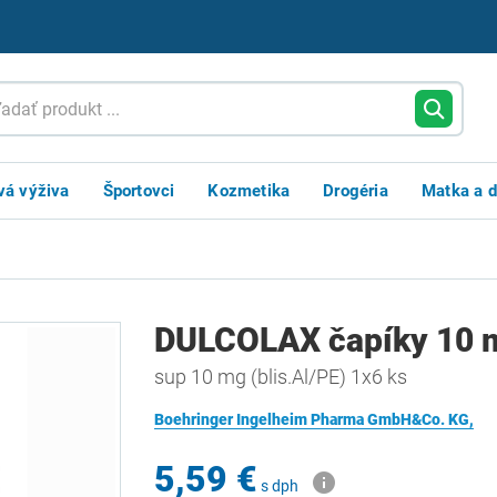
vá výživa
Športovci
Kozmetika
Drogéria
Matka a d
DULCOLAX čapíky 10 
sup 10 mg (blis.Al/PE) 1x6 ks
Boehringer Ingelheim Pharma GmbH&Co. KG,
5,59 €
s dph