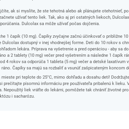
číte, ak si myslíte, že ste tehotná alebo ak plánujete otehotnieť, p
čnete užívať tento liek. Tak, ako aj pri ostatných liekoch, Dulcola
porúčania. Dulcolax sa môže užívať počas dojčenia.
che 1 čapík (10 mg). Čapíky zvyčajne začnú účinkovať o približne 10
je Dulcolax dostupný v inej vhodnejšej forme. Deti do 10 rokov s ch
ohľadom lekára. Príprava na vyšetrenie a pred operáciou - aby sa do
ráno a 2 tablety (10 mg) večer pred vyšetrením a následne 1 čapík rá
u od 4 rokov sa odporúča 1 tableta (5 mg) večer a detské laxatívum 
e ráno. Čapíky sa majú sa rozbaliť a vsunúť zašpicateným koncom 
ieste pri teplote do 25°C, mimo dohľadu a dosahu detí! Dodržujt
i prečítajte písomnú informáciu pre používateľa pribalenú k lieku. 
. Nepoužitý liek vráťte do lekárni, pomôžete tak chrániť životné pro
któzu i sacharózu.