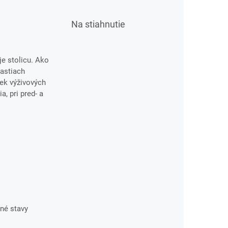
Na stiahnutie
je stolicu. Ako
častiach
vek výživových
, pri pred- a
né stavy