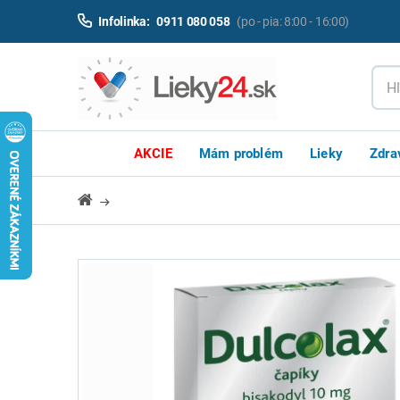
Infolinka:
0911 080 058
(po - pia: 8:00 - 16:00)
AKCIE
Mám problém
Lieky
Zdra