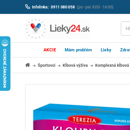
Infolinka:
0911 080 058
(po - pia: 8:00 - 16:00)
AKCIE
Mám problém
Lieky
Zdra
Športovci
Kĺbová výživa
Komplexná kĺbová 