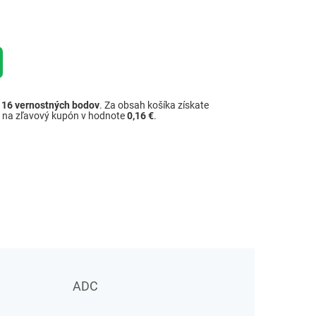
ž
16
vernostných bodov
. Za obsah košíka získate
é na zľavový kupón v hodnote
0,16 €
.
ADC