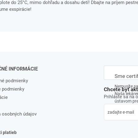
ote do 25°C, mimo dohľadu a dosahu detí! Dbajte na príjem pestre
tume exspirácie!
ČNÉ INFORMÁCIE
Sme certi
né podmienky
Nemusíte sa 
e podmienky
Chcete byť ak
Naša lekáreň
Prihláste sa na 
ácie
ústavom pre 
 osobných údajov
 platieb