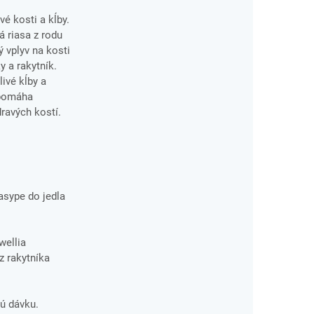
é kosti a kĺby.
 riasa z rodu
 vplyv na kosti
y a rakytník.
ivé kĺby a
 pomáha
ravých kostí.
asype do jedla
wellia
z rakytníka
ú dávku.