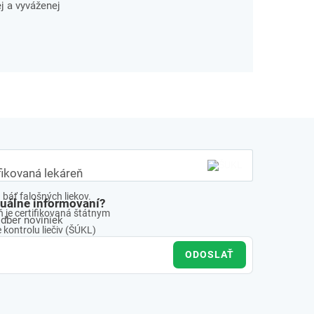
j a vyváženej
fikovaná lekáreň
báť falošných liekov.
tuálne informovaní?
 je certifikovaná štátnym
odber noviniek
kontrolu liečiv (ŠÚKL)
ODOSLAŤ