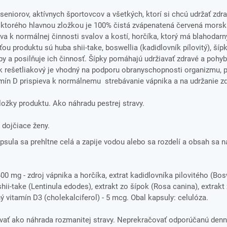
eniorov, aktívnych športovcov a všetkých, ktorí si chcú udržať zdrav
ktorého hlavnou zložkou je 100% čistá zvápenatená červená morská
a k normálnej činnosti svalov a kostí, horčíka, ktorý má blahodarný
ou produktu sú huba shii-take, boswellia (kadidlovník pílovitý), šípk
y a posilňuje ich činnosť. Šípky pomáhajú udržiavať zdravé a pohybl
ník rešetliakový je vhodný na podporu obranyschopnosti organizmu,
amín D prispieva k normálnemu strebávanie vápnika a na udržanie zd
zložky produktu. Ako náhradu pestrej stravy.
dojčiace ženy.
sula sa prehltne celá a zapije vodou alebo sa rozdelí a obsah sa n
mg - zdroj vápnika a horčíka, extrat kadidlovníka pilovitého (Bos
shii-take (Lentinula edodes), extrakt zo šípok (Rosa canina), extrakt 
 vitamín D3 (cholekalciferol) - 5 mcg. Obal kapsuly: celulóza.
ať ako náhrada rozmanitej stravy. Neprekračovať odporúčanú denn