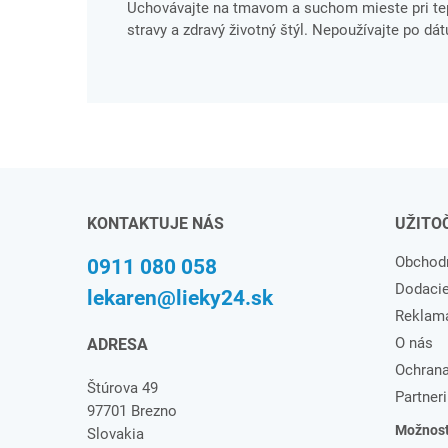
Uchovávajte na tmavom a suchom mieste pri tepl
stravy a zdravý životný štýl. Nepoužívajte po dá
KONTAKTUJE NÁS
UŽITO
Obchod
0911 080 058
Dodaci
lekaren@lieky24.sk
Reklam
O nás
ADRESA
Ochrana
Štúrova 49
Partneri
97701 Brezno
Možnosti
Slovakia