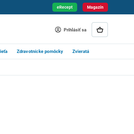
eRecept
Magazín
Prihlásiť sa
ieťa
Zdravotnícke pomôcky
Zvieratá