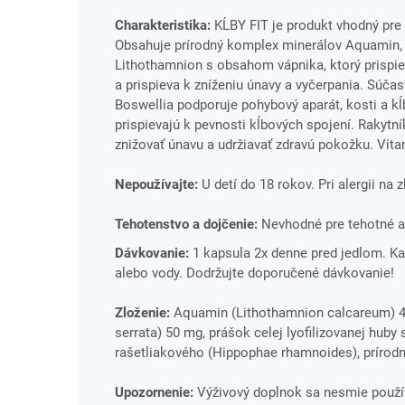
Charakteristika:
KĹBY FIT je produkt vhodný pre s
Obsahuje prírodný komplex minerálov Aquamin, 
Lithothamnion s obsahom vápnika, ktorý prispiev
a prispieva k zníženiu únavy a vyčerpania. Súčasť
Boswellia podporuje pohybový aparát, kosti a kĺb
prispievajú k pevnosti kĺbových spojení. Rakyt
znižovať únavu a udržiavať zdravú pokožku. Vit
Nepoužívajte:
U detí do 18 rokov. Pri alergii na 
Tehotenstvo a dojčenie:
Nevhodné pre tehotné a 
Dávkovanie:
1 kapsula 2x denne pred jedlom. Kap
alebo vody. Dodržujte doporučené dávkovanie!
Zloženie:
Aquamin (Lithothamnion calcareum) 400 
serrata) 50 mg, prášok celej lyofilizovanej huby 
rašetliakového (Hippophae rhamnoides), prírodný
Upozornenie:
Výživový doplnok sa nesmie použív