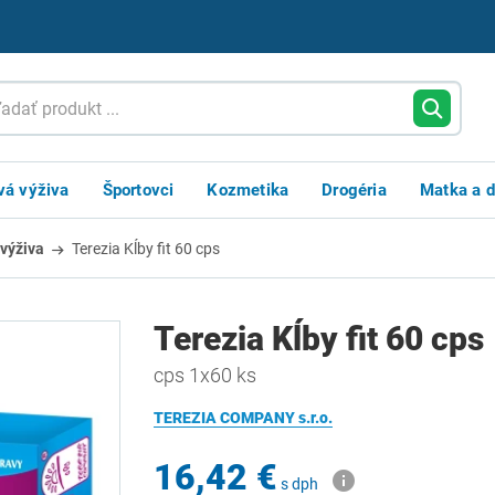
vá výživa
Športovci
Kozmetika
Drogéria
Matka a d
výživa
Terezia Kĺby fit 60 cps
Terezia Kĺby fit 60 cps
cps 1x60 ks
TEREZIA COMPANY s.r.o.
16,42 €
s dph