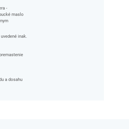
ra -
mbucké maslo
ívnym
e uvedené inak.
 premastenie
du a dosahu