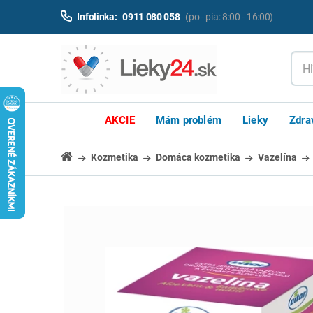
Infolinka:
0911 080 058
(po - pia: 8:00 - 16:00)
AKCIE
Mám problém
Lieky
Zdra
Kozmetika
Domáca kozmetika
Vazelína