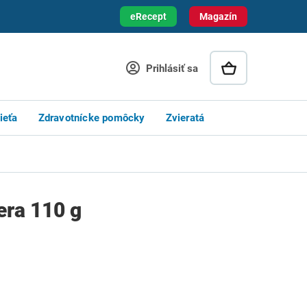
eRecept
Magazín
Prihlásiť sa
ieťa
Zdravotnícke pomôcky
Zvieratá
era 110 g