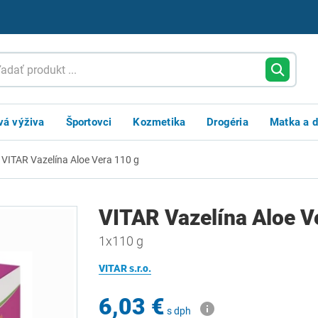
vá výživa
Športovci
Kozmetika
Drogéria
Matka a d
VITAR Vazelína Aloe Vera 110 g
VITAR Vazelína Aloe V
1x110 g
VITAR s.r.o.
6,03 €
s dph