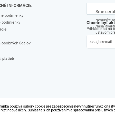
ČNÉ INFORMÁCIE
Sme certi
né podmienky
Nemusíte sa 
e podmienky
Chcete byť ak
Naša lekáreň
Prihláste sa na 
ácie
ústavom pre 
 osobných údajov
 platieb
ránka používa súbory cookie pre zabezpečenie nevyhnutnej funkcionality
arketingové účely. Súhlasíte s ich používaním a spracovaním príslušných