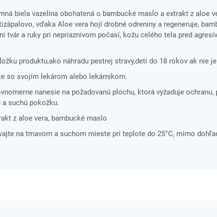
emná biela vazelína obohatená o bambucké maslo a extrakt z aloe ve
izápalovo, vďaka Aloe vera hojí drobné odreniny a regeneruje, ba
i tvár a ruky pri nepriaznivom počasí, kožu celého tela pred agres
ložku produktu,ako náhradu pestrej stravy,deti do 18 rokov ak nie j
te so svojím lekárom alebo lekárnikom.
rovnomerne nanesie na požadovanú plochu, ktorá vyžaduje ochranu,
ú a suchú pokožku.
extrakt z aloe vera, bambucké maslo
ávajte na tmavom a suchom mieste pri teplote do 25°C, mimo dohľa