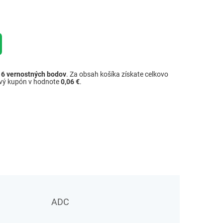
ž
6
vernostných bodov
. Za obsah košíka získate celkovo
ový kupón v hodnote
0,06 €
.
ADC