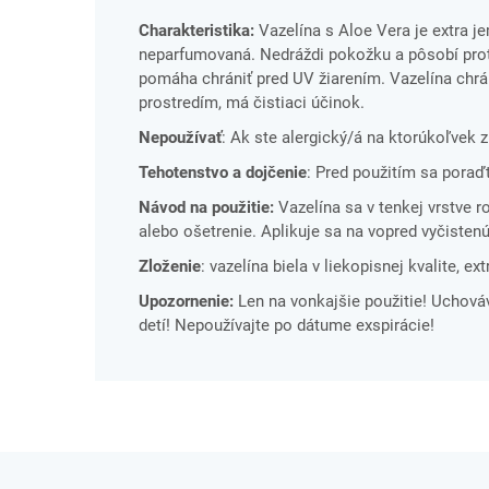
Charakteristika:
Vazelína s Aloe Vera je extra j
neparfumovaná. Nedráždi pokožku a pôsobí prot
pomáha chrániť pred UV žiarením. Vazelína chrán
prostredím, má čistiaci účinok.
Nepoužívať
: Ak ste alergický/á na ktorúkoľvek z
Tehotenstvo a dojčenie
: Pred použitím sa poraď
Návod na použitie:
Vazelína sa v tenkej vrstve 
alebo ošetrenie. Aplikuje sa na vopred vyčisten
Zloženie
: vazelína biela v liekopisnej kvalite, 
Upozornenie:
Len na vonkajšie použitie! Uchov
detí! Nepoužívajte po dátume exspirácie!