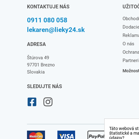
KONTAKTUJE NÁS
UŽITO
Obchod
0911 080 058
Dodaci
lekaren@lieky24.sk
Reklam
O nás
ADRESA
Ochrana
Štúrova 49
Partneri
97701 Brezno
Možnosti
Slovakia
SLEDUJTE NÁS
Táto webová st
štatistické a m
údajov?