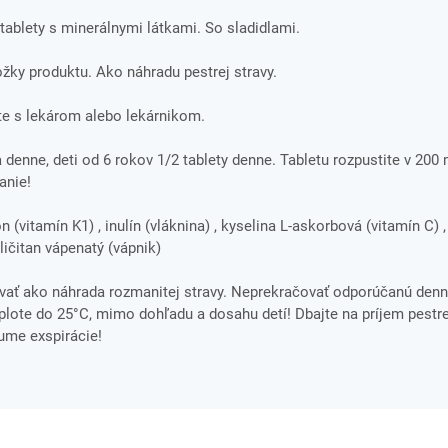
ablety s minerálnymi látkami. So sladidlami.
ložky produktu. Ako náhradu pestrej stravy.
e s lekárom alebo lekárnikom.
 denne, deti od 6 rokov 1/2 tablety denne. Tabletu rozpustite v 200
anie!
ón (vitamín K1) , inulín (vláknina) , kyselina L-askorbová (vitamín C) 
hličitan vápenatý (vápnik)
vať ako náhrada rozmanitej stravy. Neprekračovať odporúčanú denn
ote do 25°C, mimo dohľadu a dosahu detí! Dbajte na príjem pestre
tume exspirácie!