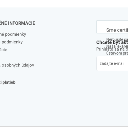
ČNÉ INFORMÁCIE
Sme certi
né podmienky
Nemusíte sa 
e podmienky
Chcete byť ak
Naša lekáreň
Prihláste sa na 
ácie
ústavom pre 
 osobných údajov
 platieb