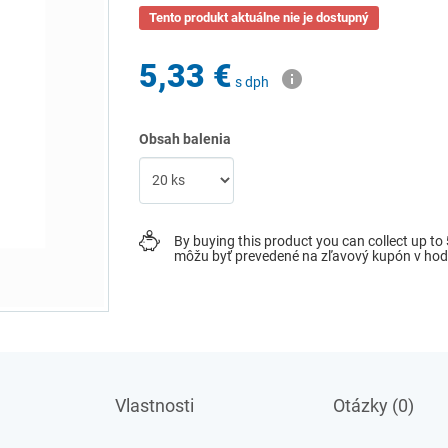
Tento produkt aktuálne nie je dostupný
5,33 €
s dph
Obsah balenia
By buying this product you can collect up to
môžu byť prevedené na zľavový kupón v ho
Vlastnosti
Otázky (0)