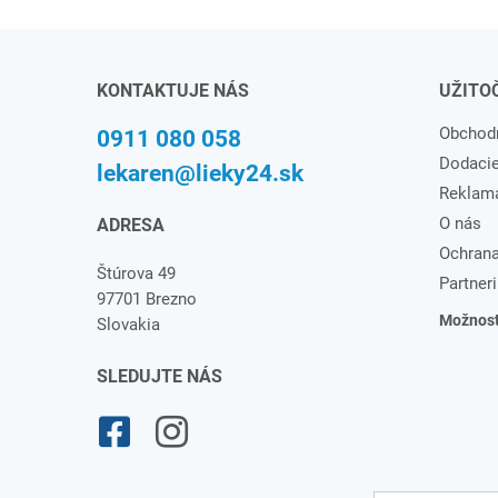
KONTAKTUJE NÁS
UŽITO
Obchod
0911 080 058
Dodaci
lekaren@lieky24.sk
Reklam
O nás
ADRESA
Ochrana
Štúrova 49
Partneri
97701 Brezno
Možnosti
Slovakia
SLEDUJTE NÁS