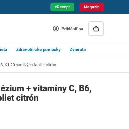
eRecept
Magazín
Prihlásiť sa
ieťa
Zdravotnícke pomôcky
Zvieratá
3, K1 20 šumivých tabliet citrón
ézium + vitamíny C, B6,
iet citrón