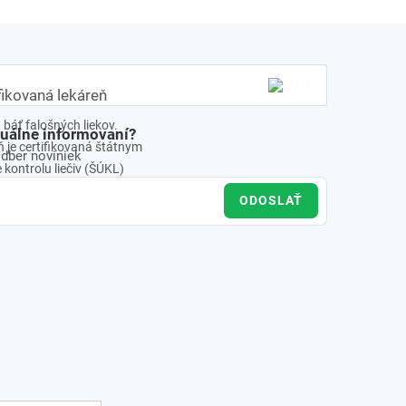
fikovaná lekáreň
báť falošných liekov.
tuálne informovaní?
 je certifikovaná štátnym
odber noviniek
kontrolu liečiv (ŠÚKL)
ODOSLAŤ