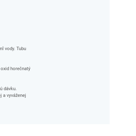
 ml vody. Tubu
, oxid horečnatý
ú dávku.
j a vyváženej