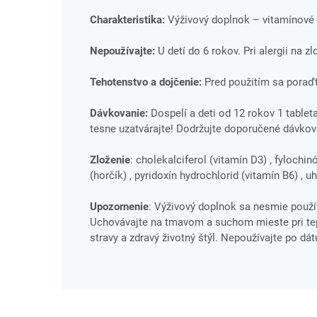
Charakteristika:
Výživový doplnok – vitamínové t
Nepoužívajte:
U detí do 6 rokov. Pri alergii na z
Tehotenstvo a dojčenie:
Pred použitím sa poraďt
Dávkovanie:
Dospelí a deti od 12 rokov 1 tableta
tesne uzatvárajte! Dodržujte doporučené dávkov
Zloženie
: cholekalciferol (vitamín D3) , fylochin
(horčík) , pyridoxín hydrochlorid (vitamín B6) , u
Upozornenie
: Výživový doplnok sa nesmie použí
Uchovávajte na tmavom a suchom mieste pri tepl
stravy a zdravý životný štýl. Nepoužívajte po dá