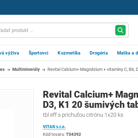
vá výživa
Športovci
Kozmetika
Drogéria
Matka a d
es
Multiminerály
Revital Calcium+ Magnézium + vitamíny C, B6, D
Revital Calcium+ Magn
D3, K1 20 šumivých tabl
tbl eff s príchuťou citrónu 1x20 ks
VITAR s.r.o.
Kód tovaru:
T04392