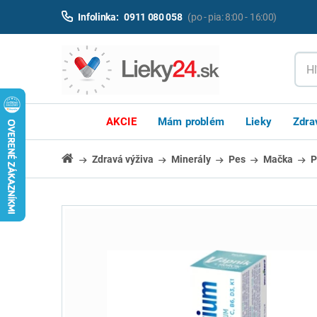
Infolinka:
0911 080 058
(po - pia: 8:00 - 16:00)
AKCIE
Mám problém
Lieky
Zdra
Zdravá výživa
Minerály
Pes
Mačka
P