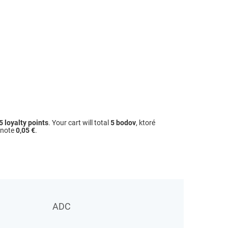
5
loyalty points
. Your cart will total
5
bodov
, ktoré
dnote
0,05 €
.
ADC