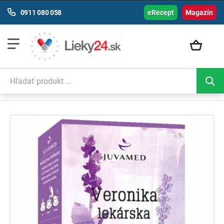
0911 080 058
eRecept
Magazín