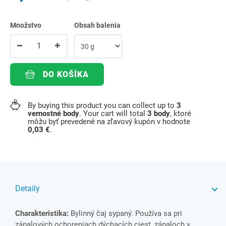
Množstvo
Obsah balenia
DO KOŠÍKA
By buying this product you can collect up to
3
vernostné body
. Your cart will total
3
body
, ktoré
môžu byť prevedené na zľavový kupón v hodnote
0,03 €
.
Detaily
Charakteristika:
Bylinný čaj sypaný. Používa sa pri
zápalových ochoreniach dýchacích ciest, zápaloch v