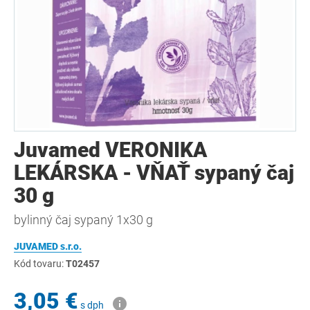
Juvamed VERONIKA
LEKÁRSKA - VŇAŤ sypaný čaj
30 g
bylinný čaj sypaný 1x30 g
JUVAMED s.r.o.
Kód tovaru:
T02457
3,05 €
s dph