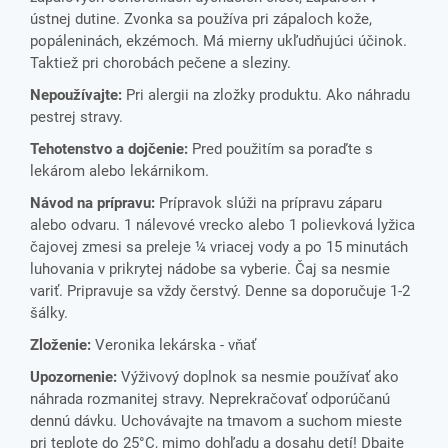
ústnej dutine. Zvonka sa používa pri zápaloch kože,
popáleninách, ekzémoch. Má mierny ukľudňujúci účinok.
Taktiež pri chorobách pečene a sleziny.
Nepoužívajte:
Pri alergii na zložky produktu. Ako náhradu
pestrej stravy.
Tehotenstvo a dojčenie:
Pred použitím sa poraďte s
lekárom alebo lekárnikom.
Návod na prípravu:
Prípravok slúži na prípravu záparu
alebo odvaru. 1 nálevové vrecko alebo 1 polievková lyžica
čajovej zmesi sa preleje ¼ vriacej vody a po 15 minutách
luhovania v prikrytej nádobe sa vyberie. Čaj sa nesmie
variť. Pripravuje sa vždy čerstvý. Denne sa doporučuje 1-2
šálky.
Zloženie:
Veronika lekárska - vňať
Upozornenie:
Výživový doplnok sa nesmie používať ako
náhrada rozmanitej stravy. Neprekračovať odporúčanú
dennú dávku. Uchovávajte na tmavom a suchom mieste
pri teplote do 25°C, mimo dohľadu a dosahu detí! Dbajte