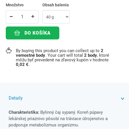
Množstvo
Obsah balenia
DO KOŠÍKA
By buying this product you can collect up to
2
vernostné body
. Your cart will total
2
body
, ktoré
môžu byť prevedené na zľavový kupón v hodnote
0,02 €
.
Detaily
Charakteristika:
Bylinný čaj sypaný. Koreň púpavy
lekárskej priaznivo pôsobí na tráviace útrojenstvo a
podporuje metabolizmus organizmu.