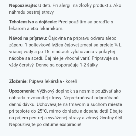
Nepoužívajte:
U detí. Pri alergii na zložky produktu. Ako
náhradu pestrej stravy.
Tehotenstvo a dojčenie:
Pred použitím sa poraďte s
lekárom alebo lekárnikom.
Návod na prípravu:
Čajovina na prípravu odvaru alebo
záparu. 1 polievková lyžica čajovej zmesi sa preleje ¼ L
vriacej vody a po 15 minútach vyluhovania v prikrytej
nádobe sa scedí. Čaj nie je vhodné variť. Pripravuje sa
vždy čerstvý. Denne sa doporučuje 1-2 šálky.
Zloženie:
Púpava lekárska - koreň
Upozornenie:
Výživový doplnok sa nesmie používať ako
náhrada rozmanitej stravy. Neprekračovať odporúčanú
dennú dávku. Uchovávajte na tmavom a suchom mieste
pri teplote do 25°C, mimo dohľadu a dosahu detí! Dbajte
na príjem pestrej a vyváženej stravy a zdravý životný štýl.
Nepoužívajte po dátume exspirácie!