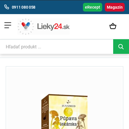
0911 080 058
eRecept
Magazín