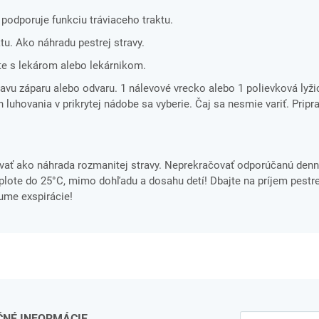
 podporuje funkciu tráviaceho traktu.
ktu. Ako náhradu pestrej stravy.
e s lekárom alebo lekárnikom.
avu záparu alebo odvaru. 1 nálevové vrecko alebo 1 polievková lyži
 luhovania v prikrytej nádobe sa vyberie. Čaj sa nesmie variť. Pripr
ať ako náhrada rozmanitej stravy. Neprekračovať odporúčanú denn
ote do 25°C, mimo dohľadu a dosahu detí! Dbajte na príjem pestre
tume exspirácie!
ČNÉ INFORMÁCIE