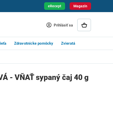
eRecept
Magazín
Prihlásiť sa
ieťa
Zdravotnícke pomôcky
Zvieratá
 - VŇAŤ sypaný čaj 40 g