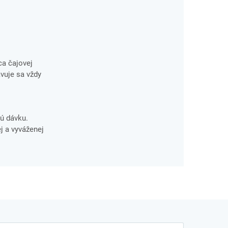
ca čajovej
avuje sa vždy
ú dávku.
j a vyváženej