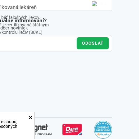
fikovaná lekáreň
báť falošných liekov.
tuálne informovaní?
 je certifikovaná štátnym
odber noviniek
kontrolu liečiv (ŠÚKL)
ODOSLAŤ
×
 e-shopu,
 osobných