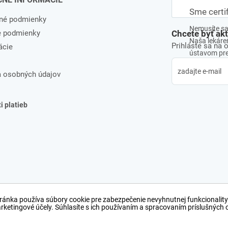
Sme certi
né podmienky
Nemusíte sa 
e podmienky
Chcete byť ak
Naša lekáreň
Prihláste sa na 
ácie
ústavom pre 
 osobných údajov
 platieb
ránka používa súbory cookie pre zabezpečenie nevyhnutnej funkcionality
arketingové účely. Súhlasíte s ich používaním a spracovaním príslušných