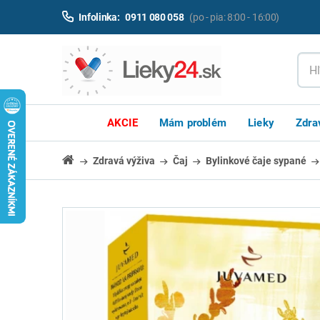
Infolinka:
0911 080 058
(po - pia: 8:00 - 16:00)
AKCIE
Mám problém
Lieky
Zdra
Zdravá výživa
Čaj
Bylinkové čaje sypané