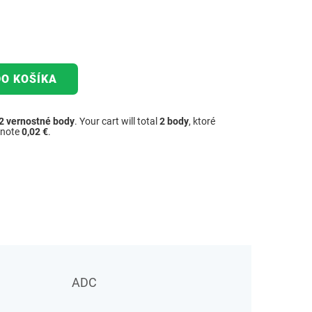
DO KOŠÍKA
2
vernostné body
. Your cart will total
2
body
, ktoré
dnote
0,02 €
.
ADC