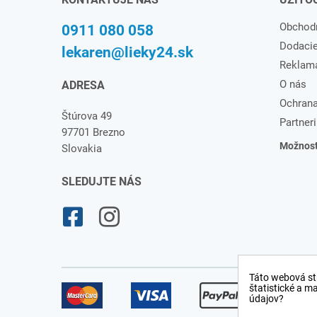
Obchod
0911 080 058
Dodaci
lekaren@lieky24.sk
Reklam
O nás
ADRESA
Ochrana
Štúrova 49
Partneri
97701 Brezno
Možnosti
Slovakia
SLEDUJTE NÁS
Táto webová st
štatistické a m
údajov?