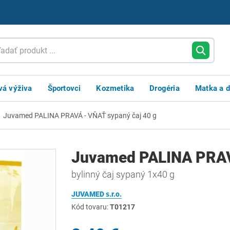
vá výživa
Športovci
Kozmetika
Drogéria
Matka a d
Juvamed PALINA PRAVÁ - VŇAŤ sypaný čaj 40 g
Juvamed PALINA PRAVÁ
bylinný čaj sypaný 1x40 g
JUVAMED s.r.o.
Kód tovaru:
T01217