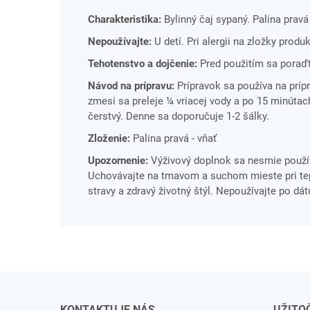
Charakteristika:
Bylinný čaj sypaný. Palina pravá
Nepoužívajte:
U detí. Pri alergii na zložky produ
Tehotenstvo a dojčenie:
Pred použitím sa poraďt
Návod na prípravu:
Prípravok sa používa na prípr
zmesi sa preleje ¼ vriacej vody a po 15 minútach
čerstvý. Denne sa doporučuje 1-2 šálky.
Zloženie:
Palina pravá - vňať
Upozornenie:
Výživový doplnok sa nesmie použív
Uchovávajte na tmavom a suchom mieste pri tepl
stravy a zdravý životný štýl. Nepoužívajte po dá
KONTAKTUJE NÁS
UŽITO